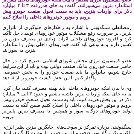
استاندارد بنزین می‌سوزانند، گفت: به جای هدررفت ۳ تا ۴ میلیارد
دلار برای واردات بنزین، باید به سمت تحول صنعت خودرو پیش
برویم و موتور خودروهای داخلی را اصلاح کنیم.
‌رمضانعلی سنگدوینی با اشاره به راهکارهای جلوگیری از ناترازی
بنزین، بر ضرورت ‌رفع مشکلات موتور خودروهای تولید داخل تأکید
کرد و افزود:‌‌ ‌خودروهای داخلی اثرات زیادی در مصرف‌ بنزین در
کشور دارند و به نوعی باید گفت خودروهای داخلی بیش از استاندارد
بنزین می‌سوزانند.
عضو کمیسیون انرژی مجلس شورای اسلامی تصریح کرد: در حال
حاضر صنعت خودروی ما یک صنعت دولتی بوده و باید از این شرایط
خارج شویم، بنابراین ما باید صنعت خودرو را به بخش خصوصی
واگذار کنیم تا این بخش کیفیت خودرو را ارتقا دهد.
وی با بیان اینکه خودروهای داخلی باید بهینه مصرف کنند، ‌‌بیان کرد:
ما به جای‌ اینکه واردات بنزین داشته باشیم و حدود ۳ الی ۴ میلیارد
دلار در این بخش هزینه کنیم، باید به سمت تحول صنعت خودرو پیش
برویم و موتور خودروهای داخلی را اصلاح کنیم ضمن آنکه به سمت
تولید خودروهای دوگانه سوز و همچنین با مصرف بنزین پایین‌تر
برویم.
سنگدوئینی درباره تمرکز بر سوخت‌های جایگزین بنزین نظیر‌ انرژی
الکترونیکی، گاز سی‌ان‌جی و ال پی جی بر لزوم به کارگیری آن‌ها