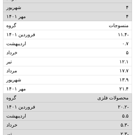
۴
۴
منسوجات
۱۱.۴-
۰.۷
۵
۱۲.۱
۱۷.۷
۱۳.۹
۲۱.۴
محصولات فلزی
۲۰.۲-
۵.۵
۵.۳-
۲.۳-