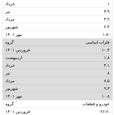
۱
۳.۹
۳.۲
۲.۴
۱.۷-
فلزات اساسی
۱۰.۴
۱.۸
۴.۱
۸
۸.۵
۹.۳
۱۰.۸
خودرو و قطعات
۲۶.۲-