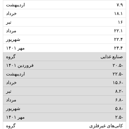
۷.۹
۱۸.۱
۱۶
۲۲.۱
۲۲.۴
۲۴.۴
صنایع غذایی
۲۰.۵-
۲۲.۵-
۱۵.۶-
۸.۲-
۶.۸-
۵.۸-
۲.۵-
کانی‌های غیرفلزی