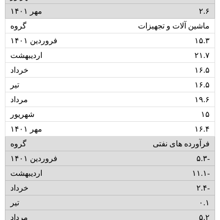
۲.۶
ماشین آلات و تجهیزات
۱۵.۳
۲۱.۷
۱۶.۵
۱۶.۵
۱۹.۶
۱۵
۱۶.۴
فرآورده های نفتی
۵.۳-
۱۱.۱-
۲.۴-
۰.۱
۵.۲