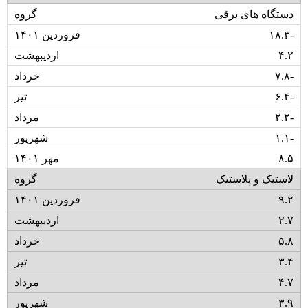
دستگاه های برقی
۱۸.۳-
۴.۲
۷.۸-
۶.۴-
۲.۲-
۱.۱-
۸.۵
لاستیک و پلاستیک
۹.۲
۲.۷
۵.۸
۳.۴
۴.۷
۳.۹