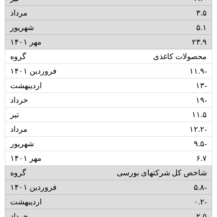
۳.۵
۵.۱
۲۳.۹
محصولات کاغذی
۱۱.۹-
۱۳-
۱۹-
۱۱.۵
۱۲.۲-
۹.۵-
۶.۷
شاخص کل شرکتهای بورسی
۵.۸-
۰.۲-
۲.۵