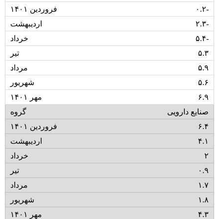
۰.۲-
۲.۳-
۵.۴-
۵.۳
۵.۹
۵.۶
۶.۹
صنایع دارویی
۶.۴
۴.۱
۲
۰.۹
۱.۷
۱.۸
۴.۳