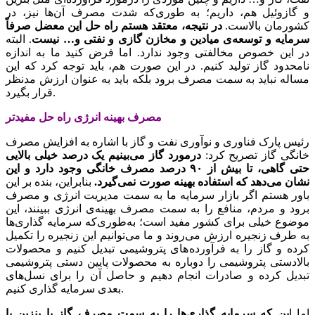
و گازوئیل هم، داریم؛ به طوری‌که شدت مصرف آن‌ها نیز، در
کشورمان بالاست.
در نتیجه، معتقد هستم راه حل این معضل صرفاً
سرمایه و توسعه‌ی میادین و مخازن گازی و نفتی و… نیست
. البته
در این خصوص مخالفتی وجود ندارد. اما فرض کنید ما به اندازه
نامحدود گاز تولید کنیم. در این صورت هم، باید توجه کرد که این
مساله نباید به سمت مصرف برود بلکه باید به عنوان ارزش مدنظر
قرار بگیرد.
مصرف بهینه انرژی راه حل مفیدتر
رئیس پارک فناوری و نوآوری نفت و گاز با اشاره به افزایش مصرف
خانگی گاز تصریح کرد:
درمورد گاز می‌بینیم یک درصد خیلی بالایی
حتی گاهی، تا بیش از ۹۰ درصد مصرف خانگی وجود دارد و این
نشان می‌دهد که استفاده بهینه صورت نمی‌گیرد.
بنابراین، بنده بر این
باور هستم اگر بازار سرمایه ما به سمت مدیریت انرژی و مصرف
برود و مردم، منافع را به سمت مصرف بهینه‌ی انرژی ببینند، این
موضوع خیلی برای کشور مفید است؛ به‌طوری‌که سرمایه گذاری‌ها
به طرف زنجیره ارزش می‌روند و ما می‌توانیم این زنجیره را تکمیل
کرده و گاز را به فرآورده‌های پتروشیمی تبدیل کنیم و محصولات
بالادستی پتروشیمی را دوباره به محصولات پایین دستی پتروشیمی
تبدیل کرده و صادرات انجام دهیم و حاصل آن را برای نسل‌های
بعدی سرمایه گذاری کنیم.
اما ا
ین که سرمایه گذاری‌ها را به سمت مصرف گاز یا بنزین یا