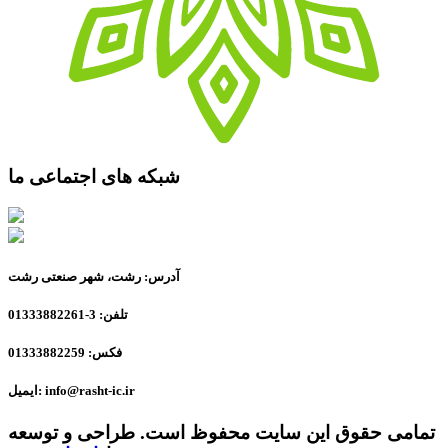
شبکه های اجتماعی ما
آدرس: رشت، شهر صنعتی رشت
تلفن: 3-01333882261
فکس: 01333882259
ایمیل: info@rasht-ic.ir
تمامی حقوق این سایت محفوظ است. طراحی و توسعه