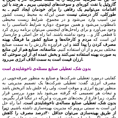
گازوئیل یا نفت کوره‌ای و سوخت‌های اینچنینی ببریم ـ هرچند با این
اقدامات می‌توانیم یک رفاهی را برای خودمان ایجاد کنیم ـ به
طورکلی، کار درستی نیست
ضمن این‌که به محیط زیست کشور
نیز، آسیب وارد می‌شود و در مجموع، شرایط زیست محیطی
نامطلوب می‌شود و همین موضوع، دوباره شرایط نامناسبی را به
وجود می‌آورد و برای راه‌حل‌های اینچنینی می‌توان برنامه ریزی کرد
تا قطعی گاز و… وجود نداشته باشند. اما راه‌ حل اصلی و چاره‌ساز
این است که
مردم و کارخانه‌ها و صنایع کشور ما فرهنگ بهینه
مصرف کردن را پیدا کنند
و این فرآورده باارزش را به سمت صنایع
مختلف ببریم و از آن استفاده کنیم.
متأسفانه، صنایع هم از این منابع
به صورت بهینه استفاده نمی‌کنند و بخش عمده ای از این سوختی که
ارزان قیمت است به سمت اتلاف انرژی می‌رود.
بدون شک، تعطیلی صنایع مسئله‌ی ناخوشایندی است
کفایتی درمورد تعطیلی شرکت‌ها و صنایع به منظور صرفه‌جویی در
مصرف انرژی گفت: تعطیلی شرکت‌ها یک تصمیم مدیریتی به
منظور توزیع انرژی و موقت است. ولی راه حلش باید اثربخش باشد
و تبعات هر تصمیمی که گرفته می‌شود باید مورد بررسی قرار
بگیرد، زیرا فارغ از بحث‌های ضرورت و این‌که در تنگنا قرار بگیریم،
بدون شک، تعطیلی صنایع مساله‌ی ناخوشایندی است.
اما راه حل
این است به سمتی برویم که مدیریت بهینه‌سازی داشته باشیم.
زیرا
از طریق بهینه‌سازی می‌توان حداقل ۳۰درصد مصرف را کاهش
داد.
حتی اگر منابع را هم داشته باشیم باید به محدودیت‌ها توجه کنیم