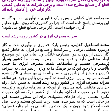
قطع گاز صنایع مطرح شده است و برخی شرکت ها به دلیل قطعی
گاز تولید خود را کاهش داده اند.
محمداسماعیل کفایتی رئیس پارک فناوری و نوآوری نفت و گاز به
این پرسش پاسخ داده است که چرا در کشوری که روی منابع عظیم
گازی خوابیده است، گاز برخی صنایع قطع می شود؟
سرانه مصرف انرژی در کشور رو به رشد است
محمد اسماعیل کفایتی
، رئیس پارک فناوری و نوآوری نفت و گاز
درمورد تعطیلی برخی از شرکت‌ها و صنایع در ایران به خاطر قطع
گاز ناشی از برودت هوا، مصارف خانگی و… بیان کرد: این موضوع
ابعاد مختلفی دارد و فقط بحث سرمایه نیست.
ما کشور بسیار
پُرمصرفی هستیم و متأسفانه، شدت مصرف انرژی ما خیلی
بالاست
و با وجود این‌که در فرهنگ ما به ویژه از نظر دینی به اسراف
نکردن و پرهیز از زیاده‌روی و به برنامه‌های بهینه‌سازی تأکید شده
است تا بتوانیم از این انرژی استفاده کنیم ولی با این وجود،
هر ساله،
سرانه مصرف انرژی در کشور رو به رشد است
. به همین دلیل، راه
حل‌های مختلفی داده می‌شود. از این‌که ما سرمایه بیاوریم و توسعه
دهیم تا در صورت امکان، واردات از کشور ترکمنستان صورت
بگیرد، بخشی از راه حل‌های پیشنهادی برای این منظور هستند. این
در حالی است که به نظر بنده، همه این‌ها مُسکن هستند و باید اصل
قصه اصلاح شود. چون ما یک بحث بین النسلی به نام منابع فسیلی؛
نفت، گاز و… داریم و چنین موردی را درمورد فرآورده‌ای مثل بنزین