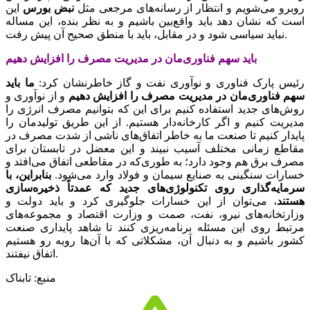
روبرو می‌شویم و انتظار از رسانه‌های مرجعی مثل
نبض بورس
این
است که نشان دهد باید واقع‌بین باشیم و به نظر بنده، این مساله
نباید سیاسی شود و در مقابل، باید با منطق صحیح آن پیش رفت.
باید سهم فناوری‌مان در مدیریت مصرف را افزایش دهیم
رئیس پارک فناوری و نوآوری نفت و گاز خاطرنشان کرد:
ما باید
سهم فناوری‌مان در مدیریت مصرف را افزایش دهیم
و از نوآوری و
روش‌های جدید استفاده کنیم برای این که بتوانیم مصرف انرژی را
مدیریت کنیم و اگر کارخانه‌دار هستیم. از این طریق تولیدمان را
پایدار کنیم تا صنعت ما به خاطر اتفاق‌های ناشی از شدت مصرف در
مقاطع زمانی مختلف آسیب نبیند و این معضل در تابستان برای
مصرف برق هم وجود دارد؛ به طوری‌که در مقاطعی اتفاق می‌افتد و
خسارات‌ سنگینی به صنایع سیمان و فولاد وارد می‌شود.
بنابراین، با
سرمایه‌گذاری روی تکنولوژی‌های جدید که عمدتاً ذخیره‌سازی
هستند
، می‌توان از این خسارات‌ جلوگیری کرد و باید دولت و
وزارتخانه‌های نیرو، نفت، صمت و وزارت اقتصاد و مجموعه‌های
مرتبط روی این مسئله برنامه‌ریزی کنند تا شاهد پایداری صنعت
کشور باشیم و به دنبال آن، مشکلاتی که با آن‌ها روبه رو هستیم
اتفاق نیفتند.
منبع: تابناک