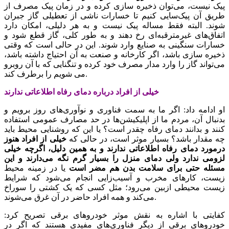
پیک نیست، می‌توان ذخیره سازی کرده و در زمان پیک مصرف از
طریق آن پیک‌سایی کنیم تا خسارات ناشی از تعطیلی گاز جبران
شوند. البته فقط مساله پیک نیست و به هر دلیلی، امکان دارد
اتفاق‌های غیرمترقبه‌ای رخ دهند و به طور کلی، گاز قطع شود و
خسارات‌ سنگینی به صنایع وارد شوند. این در حالی است که وقتی
ذخیره‌ سازی باشد، اگر کارخانه و صنعت به آن احتیاج داشته باشد،
می‌تواند گاز را وارد مدار مصرف خود کرده و تنگنایی که با آن روبرو
می شویم را برطرف کند.
خیلی از افراد درباره دمای رفاه اطلاعاتی ندارند
او ادامه داد: اگر ما به سمت فناوری و نوآوری‌های روز برویم و
بدنبال آن، مردم ما از اپلیکیشن‌ها در حد مصارف عمومی استفاده
کنند و بدانند دمای رفاه چقدر است؟ یا این که روشنایی محیط باید
چه مقدار باشد؟ بسیار موثر است، در حالی که
خیلی از افراد هنوز
درمورد دمای رفاه اطلاعاتی ندارند و به همین دلیل، اگرچه خیلی
لزومی ندارد ولی دمای منزل را بسیار گرم نگه می‌دارند و این
مسئله حتی برای سلامت بدن هم مضر است
یا در زمینه محیط
زیست، کارهای مخرب و آسیب‌زایی انجام می‌شود که شرایط
زیست محیطی ازبین می‌رود؛ مثل کسی که یک کشتی را سوراخ
می‌کند و همه افراد حاضر در آن غرق می‌شوند.
کفایتی با اشاره به نقش موثر خودروهای برقی تصریح کرد:
خودروهای برقی از دیگر فناوری‌های مفیدی هستند که اگر در