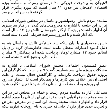
لاهیجان به پیشرفت فیزیکی ۲۰ درصدی رسیده و منطقه ویژه
اقتصادی لاهیجان نیز حدود ۱۱ سال است که مورد پیگیری قرار
گرفته تا به سرانجام برسد.
نماینده مردم تالش، رضوانشهر و ماسال در مجلس شورای اسلامی
نیز در این جلسه با اشاره به محرومیت‌های گیلان در کنار سرسبزی
آن اظهار داشت: پروژه کنارگذر شهرستان تالش نیز ۱۲ سال است
که آغاز شده و تا امروز پیشرفت فیزیکی کمی داشته است.
حسن محمدیاری با بیان اینکه سد لاستیکی تالش و ماسال هم به
دلیل کمبود اعتبارات معطل مانده است خاطرنشان کرد: برای پل
اسالم حدود ۱۲ میلیارد تومان پرداخت شده اما پیمانکار ۹ میلیارد
طلب دارد و هنوز افتتاح نشده است.
عضو کمیسیون اجتماعی مجلس شورای اسلامی با اشاره به
مشکلات پروژه ملی سد شفارود گفت: ۹ ماه است که کارگران این
پروژه حقوق دریافت نکرده‌اند و کارگاهش فعال نیست و علت
اصلی آن نیز اختلاف بین کارفرما و پیمانکار است لذا انتظار می‌رود
این پروژه به آب منطقه‌ای استان داده شود تا تعیین تکلیف شود.
سیدعلی آقازاده نماینده مردم رشت و خمام در مجلس نیز در این
جلسه موقعیت جغرافیایی خوب و ترانزیتی این استان را مورد اشاره
قرار داد و اظهار داشت: محیط‌زیست این استان در معرض انقراض
و تخریب جدی قرار دارد تا جایی‌که چیزی به نام رودخانه نداریم بلکه