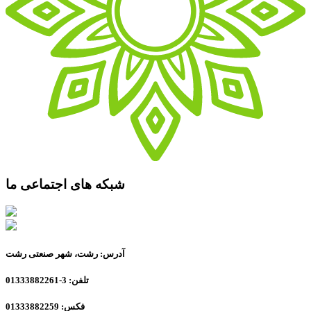
شبکه های اجتماعی ما
آدرس: رشت، شهر صنعتی رشت
تلفن: 3-01333882261
فکس: 01333882259