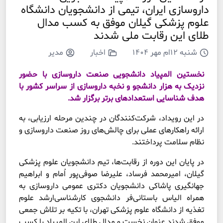
داروسازی ایران، تیمی از دانشجویان دانشگاه
علوم پزشکی گیلان موفق به کسب مدال
طلای این رقابت ملی شدند
شنبه ۱۲ام مهر ۱۴۰۴
اخبار
مدیر
نخستین المپیاد دانشجویی صنعت داروسازی با حضور
نزدیک به هزار دانشجو و نخبه داروسازی از سراسر کشور با
هدف شناسایی استعداد‌های برتر برگزار شد.
در این رویداد، شرکت‌کنندگان در چندین مرحله ارزیابی، به
ارائه راهکارهای عملی برای چالش‌های روز صنعت داروسازی و
نظام سلامت پرداختند.
در پایان این دوره از رقابت‌ها، تیم دانشجویان علوم پزشکی
گیلان، امیرمحمد فرساد، علیرضا صوفی‌پور اُمام و ابراهیم
جهانگیری پاشاکی دانشجویان دکتری عمومی داروسازی به
همراه الیاس باستانی‌فر دانشجوی کارشناسی‌ارشد علوم
تغذیه از دانشگاه علوم پزشکی تهران، با تکیه بر تلاش جمعی
موفق شدند عنوان نخست و مدال طلای این المپیاد را کسب