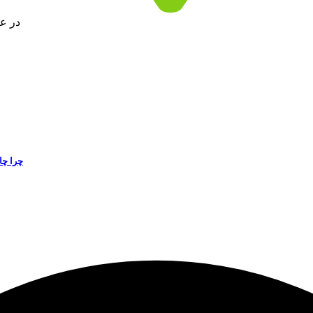
در ع
چرا چا