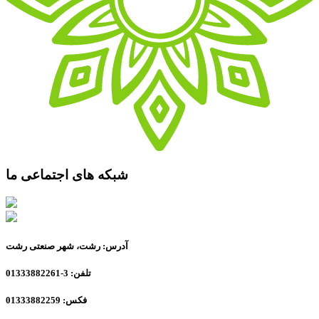
شبکه های اجتماعی ما
آدرس: رشت، شهر صنعتی رشت
تلفن: 3-01333882261
فکس: 01333882259