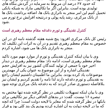
که حدود ۶۷ درصد آن مربوط به سرمایه در گردش بنگاه های
تولیدی بوده است. بنابراین اگر ما تکالیفی مازاد به شبکه بانکی
تحمیل کنیم این امر منجر به ناترازی بانک ها، اضافه برداشت بانک ها
از بانک مرکزی، رشد پایه پولی و درنتیجه افزایش نرخ تورم می
شود.
کنترل نقدینگی و تورم دغدغه مقام معظم رهبری است
رئیس کل بانک مرکزی افزود: پنج شنبه هفته گذشته نامه ای در این
خصوص به مقام معظم رهبری تقدیم و در آن به اثرات این تکلیف که
منجر به ناترازی بانک ها می شود، اشاره کردم.
وی با بیان اینکه کنترل نقدینگی و تورم از موارد مهم مورد تاکید
مقام معظم رهبری است، ادامه داد: مقام معظم رهبری در دیدار
اخیر خود با جمعی از تولید کنندگان کشور نیز به افزایش حجم
نقدینگی اشاره و از این موضوع به عنوان یکی از مهمترین
موضوعات یاد کرده بودند. بنابراین ما اطمینان داشتیم ایشان راجع
به نقدینگی و تورم دغدغه دارند لذا نامه را تقدیم کردیم و ایشان نیز
بلافاصله دستوری صادر کردند که به دغدغه بانک مرکزی توجه شود.
وی با بیان اینکه تسهیلات تکلیفی در نظر گرفته شده تنها مختص به
تبصره ۱۶ نیست، گفت: در بندهای الحاقی دیگر نیز تکالیفی برای
بانکها در نظر گرفته شده که مغایر با لایحه دولت است؛ چرا که انچه
که ما در لایحه دولت به آن اشاره کرده بودیم یک بند کلی بود و قرار