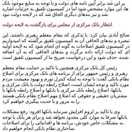
بر این شد برابر آیین نامه های دولت و با توجه به منابع موجود بانک
ها، این موارد مشخص شود اما در کمیسیون تلفیق به جزئیات اشاره
شد و نیز بندهای دیگری الحاق شد که در لایحه دولت نبود.
انتظار بانک مرکزی از مجلس برای بازگشت به لایحه دولت
صالح آبادی بیان کرد: با تذکری که مقام معظم رهبری داشتند، این
تبصره و بندهای الحاقی آن به کمیسیون تلفیق برگشته که امیدواریم
در کمیسیون تلفیق اصلاحات به گونه ای انجام شود که به لایحه اولیه
ای که دولت ارائه داده برگردد و بندهای الحاقی که به آن اضافه
شده، حذف شود و این درخواست صریح ما از کمیسیون تلفیق است.
رئیس کل بانک مرکزی همچنین با تاکید بر حمایت مقام معظم
رهبری و رئیس جمهور برای از برنامه های بانک مرکزی برای اصلاح
نظام بانکی گفت: با توجه به اینکه کنترل تورم و بهبود معیشت مردم
مورد تاکید و توجه ایشان است، اصلاح رابطه دولت با بانک مرکزی و
بانکها، اصلاح رابطه بانک مرکزی با بانکها و اصلاح رابطه بانکها با
مشتریان حقیقی و حقوقی که اضلاع مهم اصلاح نظام بانکی هستند
را به مرور و با جدیت پیگیری خواهیم کرد.
وی با تاکید بر لزوم افزایش سرمایه بانکها افزود: رفع مشکلات
بانکها صرفا به موارد کلی محدود نخواهد شد و برای هر بانک با توجه
به مشکلات خاص خودش، برنامه ها و اقداماتی را برای اصلاحات
ساختاری نظام بانکی انجام خواهیم داد.