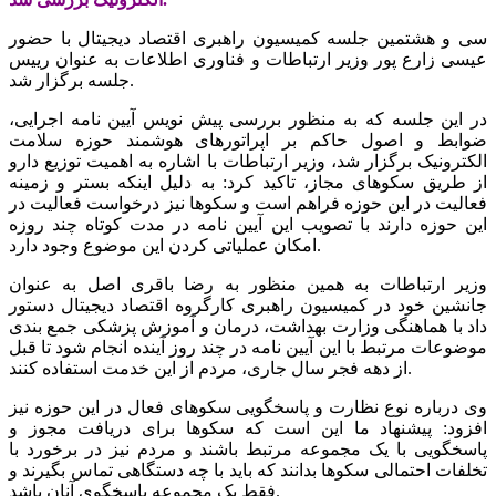
سی و هشتمین جلسه کمیسیون راهبری اقتصاد دیجیتال با حضور
عیسی زارع پور وزیر ارتباطات و فناوری اطلاعات به عنوان رییس
جلسه برگزار شد.
در این جلسه که به منظور بررسی پیش نویس آیین نامه اجرایی،
ضوابط و اصول حاکم بر اپراتورهای هوشمند حوزه سلامت
الکترونیک برگزار شد، وزیر ارتباطات با اشاره به اهمیت توزیع دارو
از طریق سکوهای مجاز، تاکید کرد: به دلیل اینکه بستر و زمینه
فعالیت در این حوزه فراهم است و سکوها نیز درخواست فعالیت در
این حوزه دارند با تصویب این آیین نامه در مدت کوتاه چند روزه
امکان عملیاتی کردن این موضوع وجود دارد.
وزیر ارتباطات به همین منظور به رضا باقری اصل به عنوان
جانشین خود در کمیسیون راهبری کارگروه اقتصاد دیجیتال دستور
داد با هماهنگی وزارت بهداشت، درمان و آموزش پزشکی جمع بندی
موضوعات مرتبط با این آیین نامه در چند روز آینده انجام شود تا قبل
از دهه فجر سال جاری، مردم از این خدمت استفاده کنند.
وی درباره نوع نظارت و پاسخگویی سکوهای فعال در این حوزه نیز
افزود: پیشنهاد ما این است که سکوها برای دریافت مجوز و
پاسخگویی با یک مجموعه مرتبط باشند و مردم نیز در برخورد با
تخلفات احتمالی سکوها بدانند که باید با چه دستگاهی تماس بگیرند و
فقط یک مجموعه پاسخگوی آنان باشد.