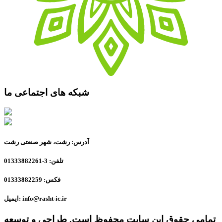
شبکه های اجتماعی ما
آدرس: رشت، شهر صنعتی رشت
تلفن: 3-01333882261
فکس: 01333882259
ایمیل: info@rasht-ic.ir
تمامی حقوق این سایت محفوظ است. طراحی و توسعه