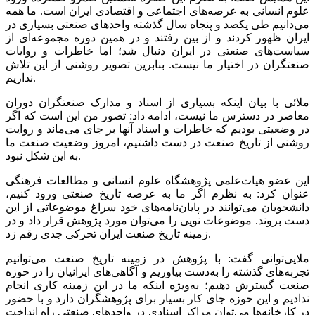
علوم انسانی به عرصه‌های اجتماعی و اقتصادی ایران است. ما همه
می‌دانیم طی یکصد و پنجاه سال گذشته واحد‌های صنعتی بسیاری در
ایران ظهور کردند و از بین رفتند و در همین دوره مجموعه‌ای از
سیاست‌های صنعتی در ایران دنبال شد؛ اما خاطرات و روایات
صنعتگران در اختیار ما نیست. بنابرین تصویر روشنی از این تلاش
نداریم.
ملائی با بیان اینکه بسیاری از اسناد و مدارک صنعتگران دوران
معاصر در دسترس ما نیست، ادامه داد: تصور من این است که اگر
در وضعیتی بودیم که خاطرات و اسناد آنها بر جای می‌ماند و روایت
روشنی از تاریخ صنعت در دست داشتیم، امروز وضعیت صنعت ما
به این شکل نبود.
این عضو هیات‌علمی پژوهشگاه علوم انسانی و مطالعات فرهنگی
عنوان کرد: به نظرم اگر ما به عرصه تاریخ صنعتی ورود کنیم،
دانشجویان می‌توانند در پایان‌نامه‌های خود سراغ موضوعاتی از این
دست بروند. موضوعات نویی را می‌توان مورد پژوهش قرار داد و در
زمینه تاریخ صنعت ایران تحرکی جدی رقم زد.
ملایی‌توانی گفت: با پژوهش در زمینه تاریخ صنعت می‌توانیم
تجربه‌های گذشته را به‌دست بیاوریم و آگاهی‌های ایرانیان را در حوزه
صنعت گسترش دهیم؛ به‌ویژه اینکه ما در این زمینه کاری انجام
ندادیم و این حوزه جای کار بسیار برای پژوهشگران دارد و با حضور
در کارخانه‌ها می‌توان مراکز اسنادی در واحد‌های صنعتی راه انداخت