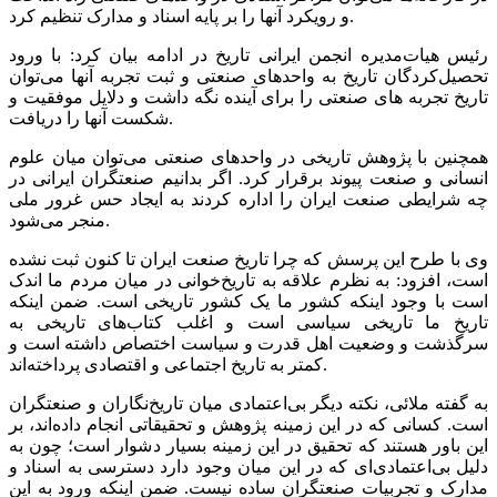
و رویکرد آنها را بر پایه اسناد و مدارک تنظیم کرد.
رئیس هیات‌مدیره انجمن ایرانی تاریخ در ادامه بیان کرد: با ورود
تحصیل‌کردگان تاریخ به واحد‌های صنعتی و ثبت تجربه آنها می‌توان
تاریخ تجربه های صنعتی را برای آینده نگه داشت و دلایل موفقیت و
شکست آنها را دریافت.
همچنین با پژوهش تاریخی در واحد‌های صنعتی می‌توان میان علوم
انسانی و صنعت پیوند برقرار کرد. اگر بدانیم صنعتگران ایرانی در
چه شرایطی صنعت ایران را اداره کردند به ایجاد حس غرور ملی
منجر می‌شود.
وی با طرح این پرسش که چرا تاریخ صنعت ایران تا کنون ثبت نشده
است، افزود: به نظرم علاقه به تاریخ‌خوانی در میان مردم ما اندک
است با وجود اینکه کشور ما یک کشور تاریخی است. ضمن اینکه
تاریخ ما تاریخی سیاسی است و اغلب کتاب‌های تاریخی به
سرگذشت و وضعیت اهل قدرت و سیاست اختصاص داشته است و
کمتر به تاریخ اجتماعی و اقتصادی پرداخته‌اند.
به گفته ملائی، نکته دیگر بی‌اعتمادی میان تاریخ‌نگاران و صنعتگران
است. کسانی که در این زمینه پژوهش‌ و تحقیقاتی انجام داده‌اند، بر
این باور هستند که تحقیق در این زمینه بسیار دشوار است؛ چون به
دلیل بی‌اعتمادی‌ای که در این میان وجود دارد دسترسی به اسناد و
مدارک و تجربیات صنعتگران ساده نیست. ضمن اینکه ورود به این