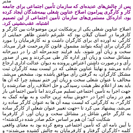
مدیر
پس از چالش‌های عدیده‌ای که سازمان تأمین اجتماعی برای جامعه
کار و کارگری پیرامون اصلاح عناوین شغلی بیمه‌شدگان ایجاد کرده
بود، اداره‌کل مستمری‌های سازمان تأمین اجتماعی از این تصمیم
اشتباه، عقب‌نشینی کرد.
اصلاح عناوین شغلی یکی از پرشکایت ترین موضوعات بین کارگر و
کارفرما در استان گیلان بود که علیرغم داشتن ظاهر حمایتی از
کارگر، نه آورده ای برای کارگران داشت و نه کارفرمایان را مورد
کارگران برای اینکه بتوانند مشمول قانون کار
مرحمت قرار می‌داد.
سخت و زیان آور شوند، باید فرایند چندمرحله ای را در دبیرخانه
مشاغل سخت و زیان آور اداره کار طی می‌کردند و پس از صدور
رأی و درصورت داشتن اعتراض پرونده به دیوان عدالت اداری ارجاع
داده می‌شد و نهایتاً عناوین شغلی که در لیست بیمه کارگران ثبت
مشکل کارگران، به گرفتن رأی موافق یا
شده بود، مشخص می‌شد.
مخالف با عنوان شغلی سخت و زیان آور ختم نمیشد چرا که آن ها
باید بعد از اعلام نظر هیئت رسیدگی و حل اختلاف، رأی صادرشده را
جهت اجرا به تأمین اجتماعی تسلیم می‌کردند اما تأمین اجتماعی باز
هم در زمان اجرا در «خوش بینانه ترین حالت و به بهانه کمک به
کارگر»، به کارگرانی که لیست بیمه آن ها به عنوان کارگر ساده رد
می‌شد، پیشنهاد می کرد تا «جهت تغییر عنوان شغلی از کارگر ساده
به کارگر خاص شاغل در مشاغل سخت و زیان آور، از کارفرما
شکایت کند؛ آن هم بر اساس حکم صادر شده درگذشته!»
با آیین نامه ای که تأمین اجتماعی وضع کرده بود به معنای واقعی
کلمه «کارگران گرفتار و کارفرمایان به چالش کشیده می‌شدند» و