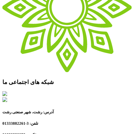
شبکه های اجتماعی ما
آدرس: رشت، شهر صنعتی رشت
تلفن: 3-01333882261