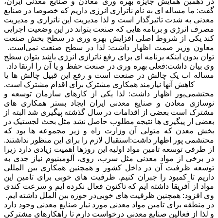
در دهمین همایش جایزه بهره وری معادن و صنایع معدنی ایران،
گفت: ما مساله ای به نام ناترازی انرژی داریم که خصوصا در صنایع
معدنی به شدت تاثیرگذار است و لذا مدیریت این ناترازی و مدیریت
مصرف انرژی و برنامه هایی که صنعت بتواند در این وضعیت اجرایی
کند یکی از شروط اصلی افزایش بهره وری در سطح بخش صنعت
معاون وزیر صمت اظهار داشت: لذا در سطح صنعت نمی
است.
توان بدون اینکه برنامه ای برای رفع ناترازی انرژی باشد بتوان سطح
وی بیان داشت:
فعلی بهره وری در صنعت حفظ و یا آن را ارتقا داد.
مساله اب یک‌ چالش در صنعت است و رفع این قبیل چالش ها یا
کاهش آنها نیازمند همکاری مشترک برای اقدام‌ مشترک است.
محتشمی‌پور اظهار داشت: لذا یکی از کارهای سازمان توسعه و
نوسازی معادن و صنایع معدنی ایران ایجاد بستر همکاری های
مشترک است بعضی از اقدامات در سال گذشته پیگیری شد البته از
بعضی از پیگیری ها نتیجه مطلوب حاصل نشد مثل بحث‌ لجستیک در
بخش معدن که متولی آن وزارت راه و زیر مجموعه ها بود که
محتشمی پور اظهار داشت:
استقبال لازم را برای این منظور نداشتند.
از طرفی توسعه تامین مواد اولیه این روزها اهمیت زیادی دارد زیرا
در برخی از مواد معدنی مثل سرب، روی، آلومینیوم نیاز جدی به
توسعه ظرفیت آن در داخل کشور و همچنین همکاری بین المللی
داریم تا کمبود را جبران کنیم. ظرفیت های خوبی برای تامین این
مواد از آفریقا داشته ایم که تاکنون فعال نکرده ایم و سرعت کندی
وی افزود: همچنین ظرفیت های خوبی
در حوزه بین الملل داشته ایم.
در منطقه برای تامین مواد معدنی مورد نیاز صنایع معدنی وجود دارد
و لذا از فعالین صنایع معدنی درخواست دارم تا راهکارهای مشترکی