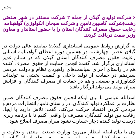
مدیر
۶ شرکت تولیدی گیلان از جمله ۲ شرکت مستقر در شهر صنعتی
رشت(شرکت کاسپین تامین و شرکت سبحان انکولوژی) گواهینامه
رعایت حقوق مصرف کنندگان استان را با حضور استاندار و معاون
وزیر صمت دریافت کردند.
به گزارش روابط عمومی استانداری گیلان؛ نماینده عالی دولت در
گیلان عصر چهارشنبه در هفتمین دوره اعطای گواهینامه استانی
رعایت حقوق مصرف کنندگان استان گیلان که در سالن غدیر
استانداری برگزار شد، گفت: انجمن حمایت از حقوق مصرف کننده
هم در راستای اجرای سیاست‌های راهبردی نظام و دولت مردمی
سیزدهم در حمایت از تولید داخلی و کیفیت بخشی به تولیدات
کشاورزی و صنعتی و هم در حمایت از مصرف کنندگان و افزایش
میزان تولید می تواند اثرگذار باشد.
اسدالله عباسی با بیان اینکه انجمن حقوق مصرف کنندگان ضمن
نظارت بر عملکرد تولید کنندگان، در راستای تامین انتظارات مردم و
مردمی کردن اقتصاد حرکت می‌کند، گفت: تلاش داریم با ایجاد
رقابت بین تولید کنندگان، مصرف را واقعی کنیم تا با برنامه ریزی
درست تولید کننده دچار خسارت نشود میزان‌مصرف اصلاح شود.
وی با بیان اینکه انتظار می‌رود وزارت صنعت، معدن و تجارت و
وزارت جهاد کشاورزی، سرانه مصرف برنج و چای استان گیلان را