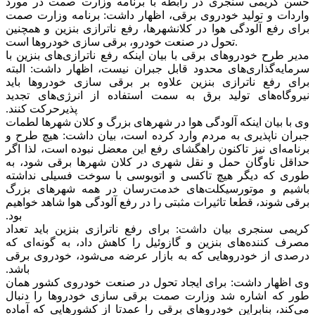
حسن کریمی سنجری در رابطه با برنامه وزارت صمت در مورد
واردات و تولید خودروی برقی، اظهار داشت: برنامه وزارت صمت
برای رفع آلودگی هوا در کلانشهرها، رفع ناترازی بنزین و همچنین
تحول در صنعت خودرو، برقی سازی خودروها است.
مدیر طرح خودروهای برقی با بیان اینکه رفع ناترازی‌های بنزین با
سرمایه‌گذاری‌های محدود قابل جبران نیست، اظهار داشت: البته
برای رفع ناترازی بنزین علاوه بر برقی سازی خودروها باید
نیروگاه‌های تولید برق به سمت استفاده از انرژی‌های تجدید
پذیرحرکت کنند.
وی با بیان اینکه آلودگی هوا در شهرهای بزرگ و کلان شهرها لطمات
جبران ناپذیری به مردم وارد کرده است، بیان داشت: هیچ طرح و
برنامه‌ای نیز تاکنون راهگشای رفع این معضل نبوده است، لذا اگر
حداقل ناوگان حمل و نقل شهری در کلان شهرها برقی شود، به
طوری که دیگر هیچ تاکسی و اتوبوسی با سوخت فسیلی نداشته
باشیم و موتورسیکلت‌های خدمت‌رسان در همه شهرهای بزرگ
برقی شوند، قطعا تاثیرات مثبتی را در رفع آلودگی هوا شاهد خواهیم
بود.
کریمی سنجری بیان داشت: برای رفع ناترازی بنزین باید تعداد
مصرف کننده‌های بنزین و گازوئیل را کاهش داد، به گونه‌ای که
درصدی از خودروهایی که به بازار عرضه می‌شود، خودروی برقی
باشد.
وی اظهار داشت: برای ایجاد تحول در صنعت خودروی کشور همان
طور که اشاره شد وزارت صمت برقی سازی خودروها را دنبال
می‌کند، بنابراین خودروهای برقی را عمدتا از کشورهایی که آماده