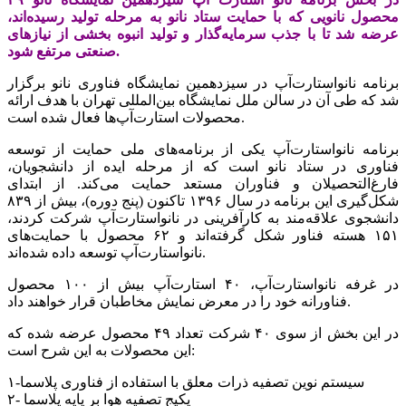
محصول نانویی که با حمایت ستاد نانو به مرحله تولید رسیده‌اند،
عرضه شد تا با جذب سرمایه‌گذار و تولید انبوه بخشی از نیازهای
صنعتی مرتفع شود.
برنامه نانواستارت‌آپ در سیزدهمین نمایشگاه فناوری نانو برگزار
شد که طی آن در سالن ملل نمایشگاه‌ بین‌المللی تهران با هدف ارائه
محصولات استارت‌آپ‌ها فعال شده است.
برنامه نانواستارت‌آپ یکی از برنامه‌های ملی حمایت از توسعه
فناوری در ستاد نانو است که از مرحله ایده از دانشجویان،
فارغ‌التحصیلان و فناوران مستعد حمایت می‌کند. از ابتدای
شکل‌گیری این برنامه در سال ۱۳۹۶ تاکنون (پنج دوره)، بیش از ۸۳۹
دانشجوی علاقه‌مند به کارآفرینی در نانواستارت‌آپ شرکت کردند،
۱۵۱ هسته فناور شکل گرفته‌اند و ۶۲ محصول با حمایت‌های
نانواستارت‌آپ توسعه داده شده‌اند.
در غرفه نانواستارت‌آپ، ۴۰ استارت‌آپ بیش از ۱۰۰ محصول
فناورانه خود را در معرض نمایش مخاطبان قرار خواهند داد.
در این بخش از سوی ۴۰ شرکت تعداد ۴۹ محصول عرضه شده که
این محصولات به این شرح است:
۱-سیستم نوین تصفیه ذرات معلق با استفاده از فناوری پلاسما
۲- پکیج تصفیه هوا بر پایه پلاسما