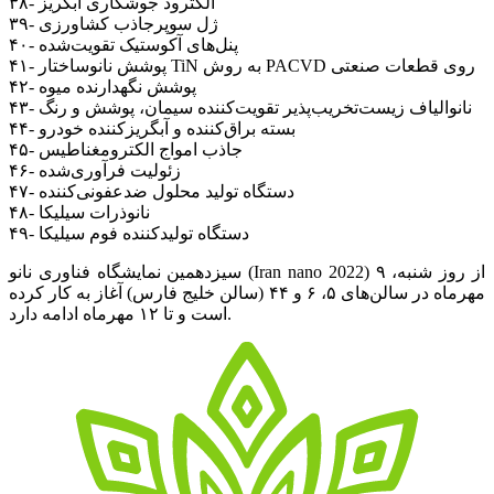
۳۸- الکترود جوشکاری آبگریز
۳۹- ژل سوپرجاذب کشاورزی
۴۰- پنل‌های آکوستیک تقویت‌شده
۴۱- پوشش نانوساختار TiN به روش PACVD روی قطعات صنعتی
۴۲- پوشش نگهدارنده میوه
۴۳- نانوالیاف زیست‌تخریب‌پذیر تقویت‌کننده سیمان، پوشش و رنگ
۴۴- بسته براق‌کننده و آبگریزکننده خودرو
۴۵- جاذب امواج الکترومغناطیس
۴۶- زئولیت فرآوری‌شده
۴۷- دستگاه تولید محلول ضدعفونی‌کننده
۴۸- نانوذرات سیلیکا
۴۹- دستگاه تولیدکننده فوم سیلیکا
سیزدهمین نمایشگاه فناوری نانو (Iran nano 2022) از روز شنبه، ۹
مهرماه در سالن‌های ۵، ۶ و ۴۴ (سالن خلیج فارس) آغاز به کار کرده
است و تا ۱۲ مهرماه ادامه دارد.