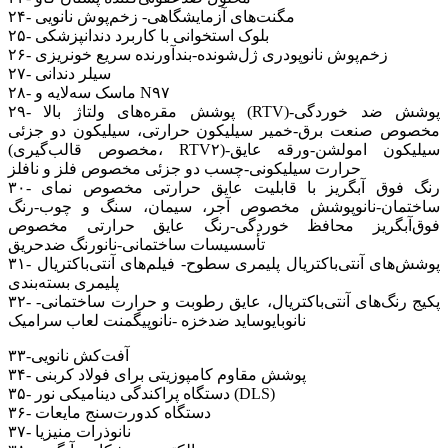
۲۴- مگنت‌های آزمایشگاهی- زخم‌پوش نانویی
۲۵- بلوک استخوانی با کاربرد دندانپزشکی
۲۶- زخم‌پوش نانوپودری ژل‌شونده-بندآورنده سریع خونریزی
۲۷- سیلر دندانی
۲۸- ماسک سه‌لایه و N۹۷
۲۹- پوشش مقره‌های ولتاژ بالا (RTV)-پوشش ضد خوردگی
مخصوص صنعت برق-خمیر سیلیکون حرارتی، سیلیکون دو جزئی
(مخصوص قالب‌گیری، RTV۲)-سیلیکون امولشن-ورقه عایق
حرارت سیلیکونی-چسب دو جزئی مخصوص فلز و نافلز
۳۰- رنگ فوق آبگریز با قابلیت عایق حرارتی مخصوص نمای
ساختمان-نانوپوشش مخصوص آجر، سیمان، سنگ و چوب-رنگ
فوق‌آبگریز محافظ خوردگی-رنگ عایق حرارتی مخصوص
تأسسیسات ساختمانی-نانورنگ ضدحریق
۳۱- پوشش‌های آنتی‌باکتریال پلیمری سطوح- فیلم‌های آنتی‌باکتریال
پلیمری بسته‌بندی
۳۲- پکیج رنگ‌های آنتی‌باکتریال، عایق رطوبت و حرارت ساختمانی-
نانوبایوساید ضدخزه -نانوپیگمنت لعاب سرامیک
۳۳-آفت‌کش نانویی
۳۴- پوشش مقاوم کامپوزیتی برای فولاد کربنی
۳۵- دستگاه پراکندگی دینامیکی نور (DLS)
۳۶- دستگاه کدورت‌سنج مایعات
۳۷- نانوذرات منیزیا