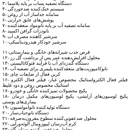
۳- دستگاه تصفیه پساب بر پایه پلاسما
۴- سیستم خنک‌کننده ضدخوردگی
۵- سامانه جداساز آب از روغن
۶- پوشش‌های عایق حرارتی
۷- سامانه تصفیه آب بر پایه نانومواد منعقدکننده
۸- نانوذرات گرافن اکسید
۹- سرشیر کاهنده مصرف آب
۱۰-سرشیر خودکار هیدرودینامیکی
۱۱-قرص جذب شیرابه‌های خانگی و بیمارستانی
۱۲- محلول افزایش‌دهنده عمر پس از برداشت گل رز
۱۳- دستگاه گندزدای آب با فرآیند فتوکاتالیستی
۱۴- نانوکامپوزیت‌های منعقدکننده پلیمری برای تصفیه آب
۱۵- کربن فعال از ضایعات چای
۱۶- فیلتر فعال الکترواستاتیک مخصوص غبار- فیلتر فعال الکترو
استاتیک مخصوص روغن و دود غلیظ
۱۷- پکیج محصولات تمیزکننده خانگی و خودرو
۱۸- پکیج لوسیون‌های آرایشی- پکیج لوسیون‌های مکمل درمان
بیماری‌های پوستی
۱۹- دستگاه تولیدکننده نانوامولسیون
۲۰- دستگاه نانوحباب‌ساز
۲۱- محلول ضدعفونی‌کننده سطوح مقرون‌به‌صرفه
۲۲- کرم آب‌رسان لیپوزومال آلوئه‌ورایی
۲۳- محلول ضدعفونی‌کننده پستان گاو