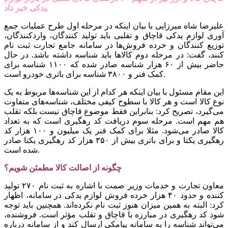
یدکی خبر داد.
علیرضا شاه میرزایی با بیان اینکه در مرحله اول طرح عملیات جمع
آوری لوازم یدکی قاچاق و تقلبی باید تولید کنندگان، واردکنندگان،
توزیع کنندگان و خرده فروش‌ها در سامانه جامع تجارت ثبت نام
کنند، گفت: در مرحله دوم کالاها باید شناسه داشته باشد. در حال
حاضر بیش از ۶۰ هزار شناسه صادر شده که ۱۱۰۰ شناسه برای
کمک فنر و ۳۸۰۰ شناسه برای باتری خودرو است.
این مقام مسئول با بیان اینکه هر کدام از این شناسه‌ها مربوط به یک
نوع کالا است و هر کالا با سطوح کیفی مختلف، شناسه‌های متفاوت
می‌گیرد، تصریح کرد: بنابراین فقط موضوع قاچاق نیست بلکه تقلب
هم مهم است. مرحله سوم دریافت کد رهگیری است که به تعداد
کالا صادر می‌شود. مثلا برای کمک فنر یک میلیون و ۱۰۰ هزار کد
رهگیری یکتا و برای باتری بیش از ۳۵۰ هزار کد رهگیری یکتا صادر
شده است.
چگونه از اصالت کالا مطمئن شویم؟
معاون تجارت و خدمات وزیر صمت با اشاره به ثبت نام ۲۷۰ تولید
کننده و حدود ۴۰ هزار خرده فروش لوازم یدکی در سامانه، اظهار
کرد: البته به همین میزان هنوز ثبت نام نکرده‌اند. همچنین باید توجه
شود کد رهگیری در مبارزه با قاچاق و تقلب مؤثر است. فروشنده،
می‌تواند شناسه را به سامانه پیامکی ارسال کند و از سامانه درباره