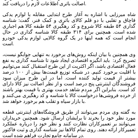
اصالت باتری اطلاعات لازم را دریافت کند.
شاه میرزایی با اشاره به آغاز طرح ابتدایی مقابله با لوازم یدکی
قاچاق و تقلبی با دو قلم کالای باتری و کمک فنر، گفت: شناسه
گذاری ۵۴ طبقه کالا شروع و کد رهگیری ۵۴ طبقه کالا هم اجباری
شده است. همچنین برای ۳۱۴ طبقه کالا شناسه گذاری در حال
انجام است که همه اینها در یک گروه کالایی لوازم یدکی خودرو
است.
وی همچنین با بیان اینکه روش‌های برخورد به تنهایی جوابگو نیست،
تصریح کرد: باید انگیزه اقتصادی ایجاد شود تا شناسه گذاری به نفع
فعال اقتصادی باشد، اگر اکثریت از این طرح استقبال کنند می‌توانیم
با اقلیت برخورد کنیم. در شبکه توزیع قیمت‌ها بیش از ۱۰۰ درصد
بیشتر از قیمت تولید کننده است. اما در این طرح میزان سود
فروشندگان اینترنتی پنج درصد است و از نظر اصالت نیز کالا دارای
کد است. بنابراین اگر مردم شاهد خدمت بهتری با قیمت بهتر باشند
از خرده فروشی‌ها درخواست کالا با شناسه و کد رهگیری می‌کنند و
با بازار سیاه و تقلب هم برخورد خواهد شد.
به گفته وی مردم می‌توانند از طریق فروشگاه‌های اینترنتی قطعه
مورد نظر خود را بخرند تا برایشان ارسال شود. همچنین خریداران
می‌توانند بر تعمیرکاران نظارت کنند و نظر خود را درباره عملکرد
تعمیرکار ارائه دهند. روی تمام کالاها نیز شناسه گذاری و ثبت فاکتور
در سامانه جامع تجارت فراهم شده است.