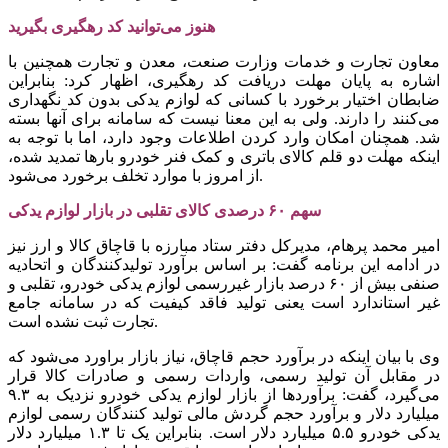
هنوز می‌توانید کد رهگیری بگیرید
معاون تجارت و خدمات وزارت صنعت، معدن و تجارت همچنین با
اشاره به پایان مهلت دریافت کد رهگیری، اظهار کرد: بنابراین
ضابطان اختیار برخورد با کسانی که لوازم یدکی بدون کد نگهداری
می‌کنند را دارند. ولی به این معنا نیست که سامانه برای آنها بسته
شد. همچنان امکان وارد کردن اطلاعات وجود دارد، اما با توجه به
اینکه مهلت دو قلم کالای باتری و کمک فنر خودرو بارها تمدید شده،
از امروز با موارد تخلف برخورد می‌شود.
سهم ۶۰ درصدی کالای تقلبی در بازار لوازم یدکی
امیر محمد پرهام، مدیرکل دفتر ستاد مبارزه با قاچاق کالا و ارز نیز
در ادامه این برنامه گفت: بر اساس برآورد تولیدکنندگان و اتحادیه
صنفی بیش از ۶۰ درصد بازار غیررسمی لوازم یدکی خودرو، تقلبی و
غیر استاندارد است یعنی تولید فاقد کیفیت که در سامانه جامع
تجارت ثبت نشده است.
وی با بیان اینکه در برآورد حجم قاچاق، نیاز بازار براورد می‌شود که
در مقابل آن تولید رسمی، واردات رسمی و صادرات کالا قرار
می‌گیرد، گفت: برآوردها از بازار لوازم یدکی خودرو نزدیک به ۹.۳
میلیارد دلار و برآورد حجم گردش مالی تولید کنندگان رسمی لوازم
یدکی خودرو ۵.۵ میلیارد دلار است. بنابراین یک تا ۱.۳ میلیارد دلار