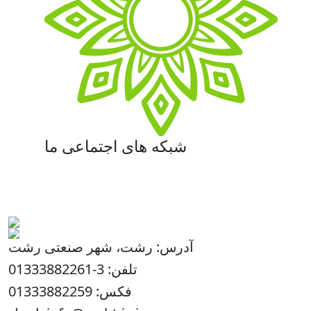
شبکه های اجتماعی ما
آدرس: رشت، شهر صنعتی رشت
تلفن: 3-01333882261
فکس: 01333882259