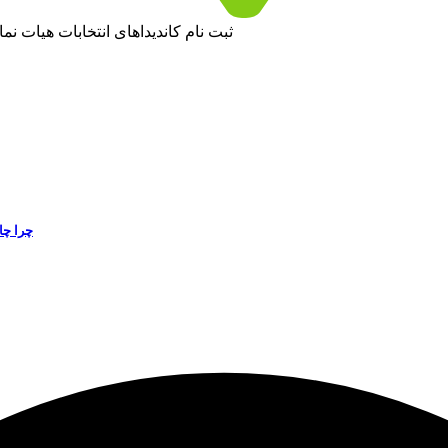
ثبت نام کاندیداهای انتخابات هیات نم
چرا چا