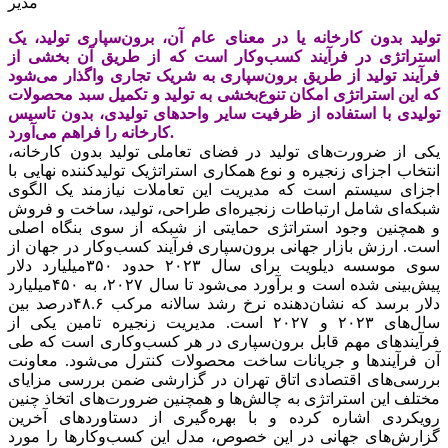
مدیر
تولید بدون کارخانه‏‏‌ یا در معنای عام آن، برون‌سپاری تولید، یک‏‏‌
استراتژی در فرآیند کسب‌وکار است‏‏‌ که‏‏‌ از طریق‏‏‌ آن بخشی‏‏‌ از
فرآیند تولید از طریق‏‏‌ برون‌سپاری به‏‏‌ شریک‏‏‌ تجاری واگذار می‌شود
که‏‏‌ این‏‏‌ استراتژی امکان تنوع‏‏‌بخشی‏‏‌ به‏‏‌ تولید و تکمیل‏‏‌ سبد محصولات
تولیدی با استفاده از ظرفیت‏‏‌ سایر واحدهای تولیدی، بدون تاسیس‏‏‌
کارخانه‏‏‌ را فراهم‏‏‌ می‏‏‌آورد.
یکی‏‏‌ از ضرورت‌های تولید در فضای تعاملی‏‏‌ تولید بدون کارخانه‏‏‌،
انتخاب اجزای زنجیره و نوع همکاری استراتژیک‏‏‌ تولیدکننده نهایی‏‏‌ با
اجزای سیستم‏‏‌ است‏‏‌ که‏‏‌ مدیریت‏‏‌ این‏‏‌ تعاملات نیازمند یک‏‏‌ الگوی
شبکه‏‏‌ای شامل‏‏‌ ارتباطات زنجیره‌ای طراحی‏‏‌، تولید، ساخت‏‏‌ و فروش
و همچنین‏‏‌ وجود استراتژی حمایتی‏‏‌ از شبکه‏‏‌ از سوی بنگاه اصلی‏‏‌
است‏‏‌. ارزش بازار جهانی‏‏‌ برون‌سپاری فرآیند کسب‌وکار در جهان از
سوی موسسه‏‏‌ دیلویت‏‏‌ برای سال ٢٠٢٣ حدود ٣۵٠میلیارد دلار
پیش‌بینی‏‏‌ شده است‏‏‌ و برآورد می‌شود تا سال ٢٠٢٧، به‏‏‌ ۴۵٠میلیارد
دلار برسد که‏‏‌ نشان‌دهنده نرخ رشد سالانه‏‏‌ مرکب‏‏‌ ۴۸.۶‌درصد بین‏‏‌
سال‌های ٢٠٢٣ و ٢٠٢٧ است‏‏‌. مدیریت‌‌‌ زنجیره تامین‌‌‌ یکی‌‌‌ از
فرآیندهای مهم قابل‌‌‌ برون‌سپاری در هر کسب‌وکاری است‌‌‌ که‌‌‌ طی‌‌‌
آن فرآیندها و جریانات ساخت‌‌‌ محصولات کنترل می‌شود. معاونت
بررسی‌‌‌های اقتصادی اتاق تهران در گزارشی ضمن‌‌‌ بررسی‌‌‌ مزایای
مختلف‌‌‌ این‌‌‌ استراتژی به‌‌‌ چالش‌‌‌ها و همچنین‌‌‌ ضرورت‌های اتخاذ چنین‌‌‌
رویکردی اشاره کرده و با بهره‌گیری از دستاوردهای آخرین‌‌‌
گزارش‌های جهانی‌‌‌ در این‌‌‌ خصوص، مدل این‌‌‌ کسب‌وکارها را مورد