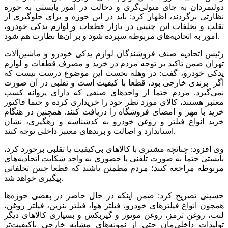
دولتمردان به جای متولی‌گری و دخالت در امور بایستی به حوزه
نظارتی برگردند، اظهار کرد: باید در این حوزه و برای جلوگیری از
تقلب و تخلفات این چنینی در بازار قطعات و لوازم یدکی خودرو،
امور به اتحادیه‌های مربوطه سپرده شود و بر آن‌ها نظارت هم شود.
رئیس اتحادیه صنف فروشندگان لوازم یدکی خودرو و ماشین‌آلات
تهران ضمن تاکید بر توجه مردم در خرید و مصرف قطعات و لوازم
یدکی خودرو، گفت: در وهله نخست این موضوع درست نیست که
اگر برندی خارجی بود، قطعا با کیفیت است و تقلبی در آن صورت
نمی‌گیرد. مردم حتما از واحدهای صنفی که دارای پروانه کسب
معتبر هستند، کالای مورد نظر خود را خریداری کرده و حتما فاکتور
خرید با مهر و امضای فروشگاه را دریافت کنند. همچنین در هنگام
خرید انواع فیلتر و روغن خودرو به کدشناسه و رهگیری، نشان
استاندارد و اصالت و برندهای معتبر داخلی توجه کنند.
وی افزود: چنانچه مشتری با کالاهای بی‌کیفیت یا تقلبی برخورد کرد،
بایستی حتما به صورت تلفنی یا حضوری به واحد شکایت اتحادیه‌های
مربوطه مراجعه کنند؛ مردم مطمئن باشند که قطعا چنین تخلفاتی
پیگیری خواهد شد.
حسینی تصریح کرد: ضمن اینکه در حال حاضر در بعضی حوزه‌ها
همچون انواع فیلترهای خودرو، فیلتر هوا، فیلتر بنزین، فیلتر روغن،
لنت، روغن ترمز، روغن موتور و گیربکس و بسیاری کالاهای دیگر
تولیدات داخلی‌مان حتی از نمونه‌های مشابه خارجی باکیفیت‌تر