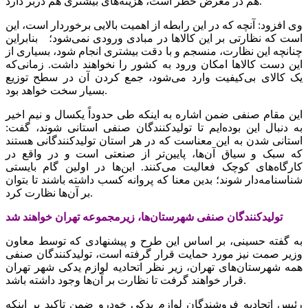
هم در معرض خطر است، هزینه‌های بیشتری هم دربر دارد.
وی افزود: آنچه که در این رابطه از اهمیت بالایی برخوردار است، این
است که نظارتی بر این کالاها در مبادی ورودی نمی‌شود؛ بنابراین
چنانچه این نظارت، منسجم و با دقت بیشتری انجام شود، بسیاری از
این دست کالاها امکان ورود به کشور را نخواهند داشت. زمانی‌که
یک کالای بی‌کیفیت وارد می‌شود، جمع کردن آن در سطح توزیع
بسیار سخت خواهد بود.
این مقام صنفی ضمن اشاره به اینکه طی حدوداً یکسال و نیم اخیر
به دنبال این بوده‌ایم تا تولیدکنندگان صنفی استانی شوند، گفت:
استانی شدن به این معناست که در هر استان تولیدکنندگانی هستند
که سبک و سیاق آن‌ها، پایین‌تر از صنعتی است و در واقع در
کارگاه‌های کوچک فعالیت می‌کنند. این‌ها در اولین گام بایستی
شناسنامه‌دار شوند؛ بدین معنا که پروانه کسب داشته باشند تا بتوان
بر آن‌ها نظارت کرد.
تولیدکنندگان صنفی شهرستان‌ها، زیرمجموعه تهران خواهند شد
به گفته حسینی، بر اساس این طرح و پیشنهادی که توسط معاون
وزیر صمت نیز مورد حمایت قرار گرفته است، تولیدکنندگان صنفی
همه شهرستان‌های تهران، زیر نظر اتحادیه لوازم یدکی شهر تهران
قرار خواهند گرفت تا نظارت بر آن‌ها وجود داشته باشد.
رئیس اتحادیه فروشندگان لوازم یدکی خودرو ضمن تاکید بر اینکه