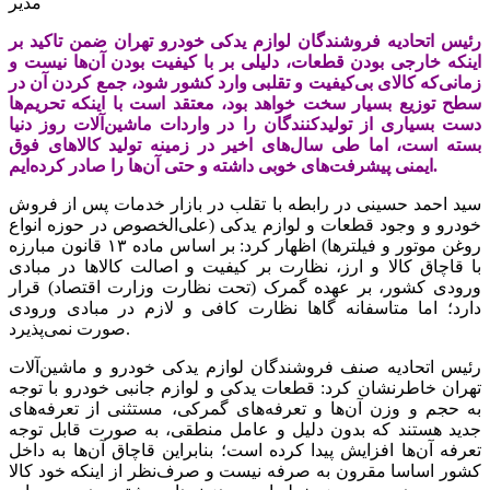
مدیر
رئیس اتحادیه فروشندگان لوازم یدکی خودرو تهران ضمن تاکید بر
اینکه خارجی بودن قطعات، دلیلی بر با کیفیت بودن آن‌ها نیست و
زمانی‌که کالای بی‌کیفیت و تقلبی وارد کشور شود، جمع کردن آن در
سطح توزیع بسیار سخت خواهد بود، معتقد است با اینکه تحریم‌ها
دست بسیاری از تولیدکنندگان را در واردات ماشین‌آلات روز دنیا
بسته است، اما طی سال‌های اخیر در زمینه تولید کالاهای فوق
ایمنی پیشرفت‌های خوبی داشته‌ و حتی آن‌ها را صادر کرده‌ایم.
سید احمد حسینی در رابطه با تقلب‌ در بازار خدمات پس از فروش
خودرو و وجود قطعات و لوازم یدکی (علی‌الخصوص در حوزه انواع
روغن موتور و فیلترها) اظهار کرد: بر اساس ماده ۱۳ قانون مبارزه
با قاچاق کالا و ارز، نظارت بر کیفیت و اصالت کالاها در مبادی
ورودی کشور، بر عهده گمرک (تحت نظارت وزارت اقتصاد) قرار
دارد؛ اما متاسفانه گاها نظارت کافی و لازم در مبادی ورودی
صورت نمی‌پذیرد.
رئیس اتحادیه صنف فروشندگان لوازم یدکی خودرو و ماشین‌آلات
تهران خاطرنشان کرد: قطعات یدکی و لوازم جانبی خودرو با توجه
به حجم و وزن آن‌ها و تعرفه‌های گمرکی، مستثنی از تعرفه‌های
جدید هستند که بدون دلیل و عامل منطقی، به صورت قابل توجه
تعرفه آن‌ها افزایش پیدا کرده‌ است؛ بنابراین قاچاق آن‌ها به داخل
کشور اساسا مقرون به صرفه نیست و صرف‌نظر از اینکه خود کالا