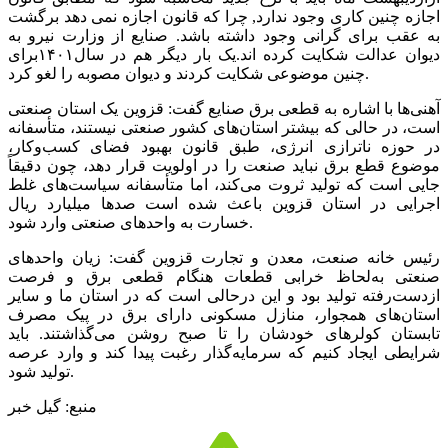
اجازه چنین کاری وجود ندارد, چرا که قانون اجازه نمی دهد برگشت
به عقب برای گرانی وجود داشته باشد. صنایع از وزارت نیرو به
دیوان عدالت شکایت کرده اند.یک بار دیگر هم در سال۱۴۰۱برای
چنین موضوعی شکایت کردند و دیوان مصوبه را لغو کرد.
آهنی‌ها با اشاره به قطعی برق صنایع گفت: قزوین یک استان صنعتی
است، در حالی که بیشتر استان‌های کشور صنعتی نیستند، متأسفانه
در حوزه ناترازی انرژی، طبق قانون بهبود فضای کسب‌وکار،
موضوع قطع برق نباید صنعت را در اولویت قرار دهد، چون دقیقاً
جایی است که تولید ثروت می‌کند، اما متأسفانه سیاست‌های غلط
اجرایی در استان قزوین باعث شده است صدها میلیارد ریال
خسارت به واحدهای صنعتی وارد شود.
رئیس خانه صنعت، معدن و تجارت قزوین گفت: زیان واحدهای
صنعتی به‌لحاظ خرابی قطعات هنگام قطعی برق و فرصت
ازدست‌رفته تولید بود و این درحالی است که در استان ما و سایر
استان‌های همجوار، منازل مسکونی دارای برق در پیک مصرف
تابستان کولرهای خودشان را تا صبح روشن می‌گذاشتند. باید
شرایطی ایجاد کنیم که سرمایه‌گذار رغبت پیدا کند و وارد عرصه
تولید شود.
منبع: گیل خبر