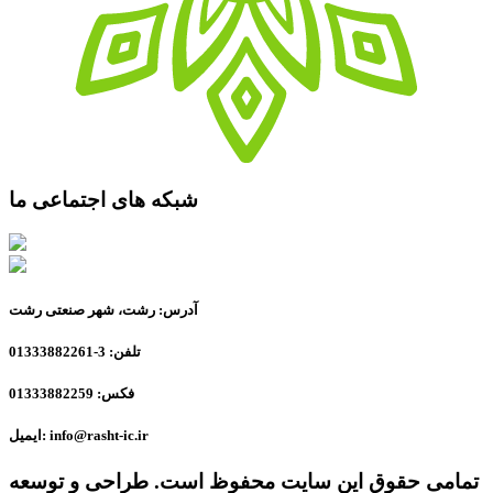
شبکه های اجتماعی ما
آدرس: رشت، شهر صنعتی رشت
تلفن: 3-01333882261
فکس: 01333882259
ایمیل: info@rasht-ic.ir
تمامی حقوق این سایت محفوظ است. طراحی و توسعه