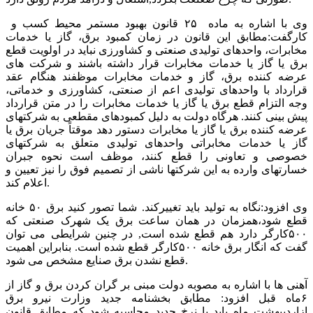
وی با اشاره به ماده ۲۵ قانون بهبود مستمر محیط کسب و
کارگفت:مطابق این قانون در زمان کمبود برق، گاز یا خدمات
مخابرات، واحدهای تولیدی صنعتی و کشاورزی نباید در اولویت قطع
برق یا گاز یا خدمات مخابرات قرار داشته باشند و شرکت های
عرضه‌ کننده برق، گاز و خدمات مخابرات موظفند هنگام عقد
قرارداد با واحدهای تولیدی اعم از صنعتی، کشاورزی و خدماتی،
وجه التزام قطع برق یا گاز یا خدمات مخابرات را در متن قرارداد
پیش ‌بینی کنند. هرگاه دولت به دلیل کمبودهای مقطعی به شرکتهای
عرضه‌ کننده برق یا گاز یا مخابرات دستور دهد موقتاً جریان برق یا
گاز یا خدمات مخابراتی واحدهای تولیدی متعلق به شرکتهای
خصوصی و تعاونی را قطع کنند، موظف است نحوه جبران
خسارتهای وارده به این شرکتها ناشی از تصمیم فوق را نیز تعیین و
اعلام کند.
وی افزود:نگاه به تولید باید تغییرکند. شما تصور کنید برق ۵۰ خانه
قطع شود،همزمان در همان ساعت برق یک شهرک صنعتی که
۵۰۰کارگر دارد هم قطع شده است, در چنین شرایطی می توان
گفت که انگار برق خانه ۵۰۰کارگر قطع شده است. بنابراین اهمیت
قطع نشدن برق صنایع مشخص می شود.
آهنی ها با اشاره به مصوبه دولت مبنی بر گران کردن برق و گاز از
۶ماه قبل افزود: مطابق بخشنامه جدید وزارت نیرو برق
ازاردیبهشت ماه باید با نرخ جدید محاسبه شود که مطابق قانون