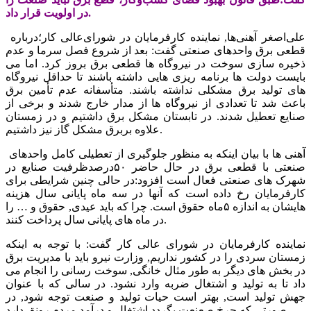
در اولویت قرار داد.
علی‌اصغر آهنی‌ها,‌ نماینده کارفرمایان در شورای‌عالی کار؛درباره
قطعی برق واحدهای صنعتی گفت: بعد از شروع فصل سرما و عدم
ذخیره سازی سوخت در نیروگاه ها قطعی برق بروز کرد. اما می
بایست دولت ها برنامه ریزی هایی داشته باشند تا حداقل نیروگاه
های تولید برق مشکلی نداشته باشند. متأسفانه عدم تأمین برق
باعث شد تا تعدادی از نیروگاه ها از مدار خارج شدند و برخی از
صنایع تعطیل شدند. در تابستان مشکل برق داشتیم و در زمستان
علاوه بربرق مشکل گاز نیز داشتیم.
آهنی ها با بیان اینکه به منظور جلوگیری از تعطیلی کامل واحدهای
صنعتی با قطعی برق در حال حاضر ۵۰درصدظرفیت صنایع در
شهرک های صنعتی فعال است افزود:در حالی چنین شرایطی برای
کارفرمایان رخ داده است که آنها در سه ماه پایانی سال هزینه
هایشان به اندازه ۵ماه حقوق است. چرا که باید عیدی, حقوق و … را
در ماه های پایانی سال پرداخت کنند.
نماینده کارفرمایان در شورای عالی کار گفت: با توجه به اینکه
زمستان سردی را در کشور نداریم, وزارت نیرو باید با مدیریت برق
در بخش های دیگر به طور مثال خانگی, سوخت رسانی را انجام می
داد تا به تولید و اشتغال ضربه وارد نشود. در سالی که با عنوان
جهش تولید است, بهتر است حیات تولید و صنعت توجه شود, در
صورتی که چرخ صعنعت بگردد,‌اشتغال و درآمد مردم رونق دارد.