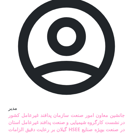
مدیر
جانشین معاون امور صنعت سازمان پدافند غیرعامل کشور
در نشست کارگروه شیمیایی و صنعت پدافند غیرعامل استان
گیلان بر رعایت دقیق الزامات HSEE در صنعت بویژه صنایع