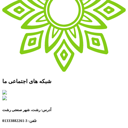
شبکه های اجتماعی ما
آدرس: رشت، شهر صنعتی رشت
تلفن: 3-01333882261