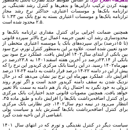
بهینه کردن ترکیب دارایی‌ها و بدهی‌ها و کنترل رشد نقدینگی، بر
ترازنامه بانک‌ها و موسسات اعتباری، حداکثر نرخ رشد مجاز
ترازنامه بانک‌ها و موسسات اعتباری بسته به نوع بانک بین ۱.۳۳ تا
۲.۵ محدود شده است.
همچنین ضمانت اجرایی برای کنترل مقداری ترازنامه بانک‌ها و
محدودسازی رشد آن، تعیین جریمه اعمال نرخ بالاتر سپرده قانونی
(تا ۱۵درصد) برای سپرده‌های بانک یا موسسه اعتباری متخطی از
حدود تعیین شده است. علاوه بر این به‌منظور کنترل تورم، نرخ سود
بین بانکی از ابتدای سال۱۴۰۲ افزایش یافت. عملکرد نرخ سود بین
بانکی از ۲۳.۱۴درصد در آخرین هفته اسفند۱۴۰۱ به ۲۳.۸درصد در
مهرماه۱۴۰۲ رسید. در این راستا بانک مرکزی کریدور این نرخ را که
پیش از این در دامنه ۲۲-۱۴ درصد قرار داشت به دامنه ۲۴-۱۷ درصد
افزایش داد. عملکرد مهرماه این نرخ نیز نشان می‌دهد که در حال
نزدیک شدن به سقف دامنه کریدور جدید است و اگر تورم روند
نزولی به خود نگیرد به احتمال زیاد باز هم دامنه به سمت بالا تغییر
خواهد یافت. همچنین مصوبات قانونی جدید اختیارات بانک مرکزی
برای کنترل اضافه‌برداشت بانک‌ها را افزایش داده و طبق ماده ۴۵،
انتظار می‌رود در نیمه دوم سال۱۴۰۲، چتر نظارتی بانک مرکزی
برای کنترل اضافه‌برداشت بانک‌ها گسترش یابد و سیاست پولی
انقباضی از این ناحیه شدت گیرد.
سیاست دیگر در کنترل نقدینگی و تورم که در انتهای سال ۱۴۰۱