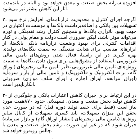
افزوده سرانه بخش صنعت و معدن خواهد بود و البته در بلندمدت
آثار این کاهش بیشتر نیز می‌شود.
۲- اگرچه اجرای کنترل و محدودیت ترازنامه‌ای، افزایش نرخ سود
تسهیلات بین بانکی و اضافه‌برداشت بانک‌ها و موسسات اعتباری در
جهت بهبود ناترازی بانک‌ها و همچنین کنترل رشد نقدینگی و تورم
می‌تواند موثر باشد، لیکن ضروری است دولت و مقام پولی در کنار
اقدامات کنترلی برای بهبود وضعیت ترازنامه بانکی بانک‌ها، از
ابزارهای مناسب برای هدایت نقدینگی به سمت بنگاه‌های تولیدی
بهره گیرند. در این راستا، فعال شدن روش‌های تامین مالی
غیرتورمی، استفاده از مشوق‌هایی برای سوق دادن بنگاه‌ها به سمت
روش‌های تامین مالی غیرتورمی نظیر تامین مالی زنجیره‌ای (اوراق
گام، برات الکترونیک و فاکتورینگ) و تامین مالی از بازار سرمایه
(اوراق مرابحه، اوراق اجاره و اوراق سلف موازی) ضرورتی
انکارناپذیر است.
۳- در این ارتباط برای جبران کاهش اعتبارات بانکی و جلوگیری از
کاهش تولید بخش صنعت و معدن، تسهیلاتی حدود ۸۷۰همت مورد
نیاز است (فقط برای حفظ تولید دوره قبل) که در صورت عدم
تحقق این میزان تسهیلات، باید کسری تسهیلات از کانال سایر
روش‌ها (تامین مالی زنجیره‌ای (انتشار اوراق گام) و بازار سرمایه)
جبران شوند که در غیر این صورت، رشد بخش صنعت و معدن با
چالش روبه‌رو خواهد شد.