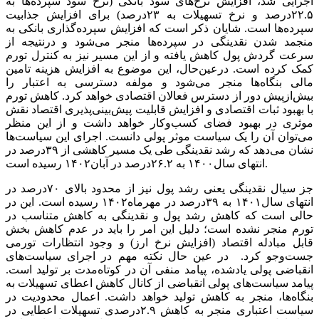
اجرایی شد، افزایش نرخ‌های سود بانکی (نرخ سود سپرده‌ها به
۲۲.۵درصد و نرخ تسهیلات به ۲۳درصد) برای افزایش جذابیت
سپرده‌ها است. شایان ذکر است که افزایش سپرده‌گذاری بانکی به
منجمد شدن نقدینگی در سپرده‌ها منجر می‌شود و درنتیجه از
سرعت گردش پول کاهش یافته و از این مسیر نیز به کنترل تورم
کمک کرده است. درعین‌حال، این موضوع به افزایش هزینه تامین
مالی بنگاه‌ها منجر می‌شود و مولفه دسترسی به اعتبار را
بیش‌ازپیش دور از دسترس فعالان اقتصادی خواهد کرد. کاهش تورم
با بهبود ثبات اقتصادی و افزایش قابلیت پیش‌بینی‌پذیری اقتصاد نقش
موثری در بهبود فضای کسب‌وکار خواهد داشت و از این منظر
می‌توان آن را یک سیاست موثر پولی دانست. اجرای این سیاست‌ها
نشان می‌دهد که رشد نقدینگی طی یک مسیر کاهشی از ۳۹درصد در
انتهای سال۱۴۰۰ به ۲۶.۲درصد در آبان۱۴۰۲ رسیده است.
جز سیال نقدینگی یعنی رشد پول نیز از محدود بالای ۷۰درصد در
انتهای سال۱۴۰۱ به ۳۹درصد در مهرماه۱۴۰۲ رسیده است. این در
حالی است که کاهش رشد پول و نقدینگی به کاهش متناسب در
تورم منجر نشده است؛ دلیل این امر را باید در عدم کاهش بخش
قابل مبادله اقتصاد (افزایش نرخ ارز) و وجود انتظارات تورمی
جست‌وجو کرد. در عین حال نکته مهم در اجرای سیاست‌های
انقباضی پولی یادشده، پیامد منفی آن در کوتاه‌مدت بر تولید است.
پیامد سیاست‌های پولی انقباضی از کانال کاهش اعطای تسهیلات به
بنگاه‌ها، منجر به کاهش تولید خواهد داشت. اعمال محدودیت در
سیاست اعتباری منجر به کاهش ۲.۹درصدی تسهیلات اعطایی در