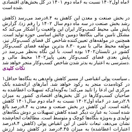
۶ماه اول۱۴۰۲ نسبت به ۶ماه دوم ۱۴۰۱ در کل بخش‌های اقتصادی
شده است.
در بخش صنعت و معدن این کاهش به ۸.۴درصد می‌رسد (کاهش
رشد بخش صنعت در سه ماه دوم سال ۱۴۰۲ را رقم زد). گزارش
پایش ملی محیط کسب‌وکار ایران این واقعیت را آشکار می‌کند که
مشکل تامین مالی بنگاه‌ها دومین چالش‌ اساسی حوزه تولید است.
همچنین در مولفه‌های تعیین‌کننده شاخص کل فضای کسب‌وکار نیز،
مولفه محیط مالی با نمره ۸.۳۰ بدترین مولفه فضای کسب‌وکار
کشور در تابستان۱۴۰۲ بوده است. با این نگاه به‌نظر می‌رسد در
پایش بعدی فضای کسب‌وکار یعنی پاییز۱۴۰۲ محیط مالی و
دسترسی به اعتبار به بدتر شدن شاخص کسب‌وکار منجر خواهد شد.
نکات کلیدی
۱ـ سیاست پولی انقباضی از مسیر کاهش وام‌دهی به بنگاه‌ها حداقل
در کوتاه‌مدت منجر به رکود خواهد شد. آمارهای ارائه‌شده بانک
مرکزی این ادعا را تایید می‌کند؛ به‌گونه‌ای‌که تسهیلات اعطاشده به
صاحبان کسب‌وکارها در کل بخش‌های اقتصادی کشور به میزان
۲.۹درصد در ۶ماه اول۱۴۰۲ نسبت به ۶ماه دوم سال۱۴۰۱ کاهش
یافته است. این کاهش در بخش صنعت و معدن به ۸.۴درصد بالغ
شده است؛ به عبارت دیگر عمده کاهش تسهیلات بر دوش بنگاه‌های
تولیدی و به‌ویژه بنگاه‌ها کوچک و متوسط است. مطالعات انجام‌شده
نشان می‌دهد، تبعات ناشی از این انقباض پولی (کاهش ۸.۴درصد
اعتبارات اعطاشده) به میزان ۴.۴۵درصد در کاهش رشد ارزش