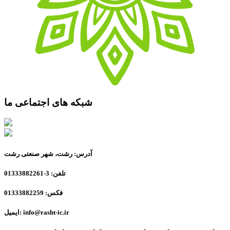
شبکه های اجتماعی ما
آدرس: رشت، شهر صنعتی رشت
تلفن: 3-01333882261
فکس: 01333882259
ایمیل: info@rasht-ic.ir