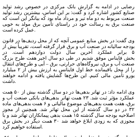
رضایی در ادامه به گزارش بانک مرکزی در خصوص رشد تولید
صنایع کشور اشاره کرد و گفت: بر این اساس، بیشترین رشد تولید
صنعت مربوط به دو ماه تیر و مرداد ماه بود که بیانگر این است که
صنعت برق به رسالت خود در راستای تأمین برق مولد به خوبی
عمل کرده است.
وی گفت: در بخش منابع عمومی آنچه که از محل ردیف‌ها در قانون
بودجه سالیانه در صنعت آب و برق قرار گرفته است، تقریباً بیش از
۵ برابر عملکرد آخرین سال دولت دوازدهم است. در
بخش فایناس موفق شدیم در طی دو سال اخیر هفت طرح بزرگ
صنعت آب و برق، نیروگاه‌های حرارتی، برق – آبی و طرح‌های انتقال
را از محل باقیمانده خط اول فاینانس به ارزش بیش از ۲ میلیارد
یورو تأمین مالی کنیم. این طرح‌ها گشایش یافته و ادامه خواهند
داشت.
وی ادامه داد: در تهاتر بدهی‌ها در دو سال گذشته بیش از ۵۰ همت
عملکرد مؤثر ثبت شد. ۲۳ همت تهاتر بدهی‌های بانکی صنعت آب و
برق، هفت همت بدهی‌های موضوع مالیاتی و ۶ همت بدهی‌های ماده
۳۲ در دو سال گذشته از این محل تهاتر شد. همچنین از مجوز
اصلاحیه بودجه سال گذشته ۱۵ همت بدهی پیمانکاران تهاتر شد و با
مجوزی که به زودی ابلاغ خواهد شد ۳۰ همت دیگر در بخش برق
استفاده خواهیم کرد.