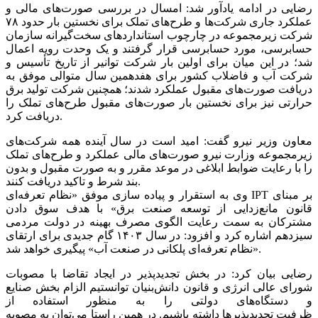
رضایی در ادامه یادآور شد: امسال در بررسی صورت‌های مالی و
عملکرد جاری شرکت‌ها و طرح‌های تملک برای نخستین بار حدود ۷۸
شرکت زیرمجموعه در چارچوب استانداردهای سخت‌گیرانه سازمان
حسابرسی، مورد حسابرسی قرار گرفتند و یک وحدت رویه اعمال
شد؛ در این میان برای اولین بار شرکت توانیر از تاریخ تأسیس و
شرکت آب و فاضلاب کشور برای هفدهمین سال متوالی موفق به
دریافت صورت‌های مقبول عملکرد شدند؛ همچنین شرکت تولید برق
حرارتی نیز برای نخستین بار صورت‌های مقبول طرح‌های تملک را
دریافت کرد.
معاون وزیر نیرو گفت: امید است در سال آینده همه شرکت‌های
زیرمجموعه وزارت نیرو صورت‌های مالی عملکرد و طرح‌های تملک
را با رعایت ضوابط ابلاغی در موعد مقرر و به صورت مقبول و بدون
بند شرط و تاکید دریافت کنند.
وی به استقرار و پیاده سازی موفق «نظام تعرفه‌ای IPT بر مبنای
قانون مانع‌زدایی از توسعه صنعت برق» با هدف سوق دادن
مشترکان به سمت رعایت الگوی مصرف بهینه در دولت مردمی
سیزدهم اشاره کرد و افزود: در سال ۱۴۰۳ گام جدیدی برای ارتقای
«نظام تعرفه‌ای پلکانی در صنعت آب» پیگیری خواهد شد.
رضایی بیان کرد: در بخش تجدیدپذیر در ایجاد تقاضا با مصوبات
شورای عالی انرژی و قانون دانش‌بنیان توانستیم الزام بخش صنایع
و دستگاه‌های دولتی را به منظور استفاده از
ظرفیت تجدیدپذیرها داشته باشیم. در همین راستا می‌توان به مصوبه