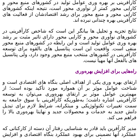
کارآفرینی بر بهره وری عوامل تولید در کشورهای منبع محور و
کارایی محور کمتر از نوآوری محور است، نتیجه اینکه کشورهای
کارایی محور و منبع محور برای رشد اقتصادشان از فعالیت های
کارآفرینی بهره چندانی نبرده اند.
نتایج تجزیه و تحلیل ها بیانگر این است که شاخص کارآفرینی در
کشورهای نوآوری محور و کارایی محور دارای تاثیر مثبت بر رشد
بهره وری عوامل تولید است و این رابطه در کشورهای منبع محور
منفی است. واقعیت این است پتانسیل های بالقوه برای توسعه
کارآفرینی در کشورهای منتخب منبع محور وجود دارد، ولی پتانسیل
های بالفعل آنها مهیا نیست.
راه‌هایی برای افزایش بهره‌وری
ارتقای بهره وری یکی از اهداف اصلی بنگاه های اقتصادی است و
شناخت عوامل موثر بر آن همواره مورد تأکید بوده است؛ از
مهمترین عوامل موثر بر ارتقای بهره‌وری می‌توان به توسعه
کارآفرینی اشاره داشت؛ به‌طوریکه کارآفرینی با سوق جامعه به
سمت تغییرات تکنولوژیکی و مبتکرانه، شرایط لازم برای تبدیل
دانش جدید به خدمات و محصولات جدید و نهایتا بهره‌وری بالا را
فراهم می کند.
مدیر کارآفرین باید قادر به شناسایی رفتار آن دسته از کارکنانی که
عملکرد آنها تضمینی برای بهبود عملکرد بنگاه اقتصادی و افزایش