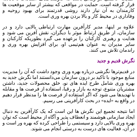
قرار گرفته است. حمایت در مواقعی که بیشتر از سایر موقعیت ها
کارمندان به آن نیاز دارند روشی قدرتمند برای بهبود روحیه و
وفاداری در محیط کار و بالا بردن بهره وری است.
علاوه بر اینها، مدیر کارآفرین مهارت ارتباطی بالایی دارد و در
سازمان، از طریق ارتباط موثر با دیگران، نقش آفرین می شود و
هدایت و رهبری کارکنان را برعهده می گیرد بطوریکه کارکنان و
سایر مدیران به عنوان هم‌تیمی او، برای افزایش بهره وری و
راندمان تلاش می کنند.
نگرش قدیم و جدید
در قدیم‌ترها نگرشی درباره بهره وری وجود داشت که آن را مدیریت
منابع موجود با تاکید بر درون سازمان می‌دانستند اما نگرش جدید به
بهره وری شامل طرح ایده های نو، خلق محصولات جدید، داشتن
مشتریان متنوع، توجه به بازار و رقبا، استفاده از فرصت ها و مقابله
با تهدیدها می شود که اگر استفاده از فرصت ها را مدنظر قرار دهیم
در واقع به «ایده» در بحث کارآفرینی می رسیم.
اما نتیجه تجمیع این نگرش ها این است که یک کارآفرین به دنبال
ایجاد سازمانی هوشمند و انعطاف پذیر و آگاه از محیط است که توان
بهره وری بالایی دارد و سیستمی را طراحی کرده که بهره ور است و
در آن، فعالیت های درست به درستی انجام می شوند.