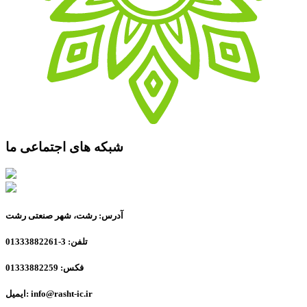
شبکه های اجتماعی ما
آدرس: رشت، شهر صنعتی رشت
تلفن: 3-01333882261
فکس: 01333882259
ایمیل: info@rasht-ic.ir