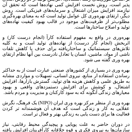
پذیر است، روش نخست افزایش کمی نهاده‌ها است که تحقق آن
نیازمند افزایش میزان اشتغال و سرمایه‌های فیزیکی است. روش
دیگر، ارتقای بهره‌وری کل عوامل تولید است که به معنای بهره‌گیری
مطلوب‌تر از ظرفیت‌های موجود در قالب بهبود کیفیت نهاده‌های
تولید و اصلاح ساختارها است.
بهره‌وری در واقع به مفهوم استفاده کارآ (انجام درست کار) و
اثربخش (انجام کار درست) از نهاده‌های تولید است و به کلیه
تلاش‌های سیستماتیک و ساختاریافته برای حذف یا کاهش تلفات
ناشی از مواد، ماشین، انسان یا تعادل نادرست بین آنها نظام ارتقای
بهره وری گفته می شود.
بهره وری در بسیاری از کشورهای صنعتی عبارت است از به حداکثر
رساندن استفاده ار منابع، نیروی انسانی، تسهیلات و مواردی مشابه
به طریق علمی و کاهش هزینه های تولید، گسترش بازارها، افزایش
اشتغال، و کوشش برای افزایش دستمزدهای واقعی و بهبود
معیارهای زندگی آنگونه که به سود کارکنان و مدیریت و مردم باشد.
بهره وری از منظر مرکز بهره وری ایران (NIPO) یک فرهنگ، نگرش
عقلایی به کار و زندگی است که هدف آن هوشمندانه تر کردن
فعالیت ها برای دست یابی به زندگی بهتر و فعال تر است.
در دوران حاضر به علت پویایی و پیچیدگی محیط رقابتی، نیاز
سازمان‌ها به نیروی فکری و قوه خلاقانه کارآفرینان افزایش یافته