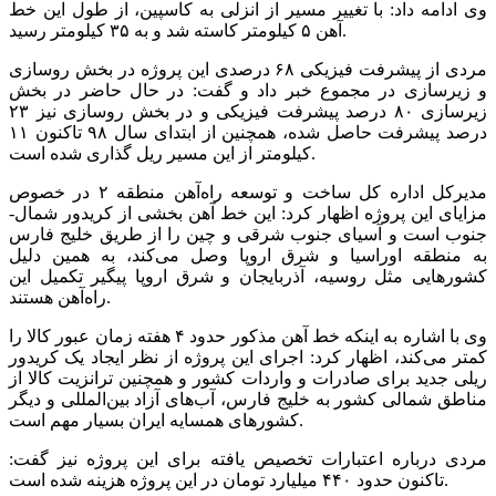
وی ادامه داد: با تغییر مسیر از انزلی به کاسپین، از طول این خط
آهن ۵ کیلومتر کاسته شد و به ۳۵ کیلومتر رسید.
مردی از پیشرفت فیزیکی ۶۸ درصدی این پروژه در بخش روسازی
و زیرسازی در مجموع خبر داد و گفت: در حال حاضر در بخش
زیرسازی ۸۰ درصد پیشرفت فیزیکی و در بخش روسازی نیز ۲۳
درصد پیشرفت حاصل شده، همچنین از ابتدای سال ۹۸ تاکنون ۱۱
کیلومتر از این مسیر ریل گذاری شده است.
مدیرکل اداره کل ساخت و توسعه راه‌آهن منطقه ۲ در خصوص
مزایای این پروژه اظهار کرد: این خط آهن بخشی از کریدور شمال-
جنوب است و آسیای جنوب شرقی و چین را از طریق خلیج فارس
به منطقه اوراسیا و شرق اروپا وصل می‌کند، به همین دلیل
کشورهایی مثل روسیه، آذربایجان و شرق اروپا پیگیر تکمیل این
راه‌آهن هستند.
وی با اشاره به اینکه خط آهن مذکور حدود ۴ هفته زمان عبور کالا را
کمتر می‌کند، اظهار کرد: اجرای این پروژه از نظر ایجاد یک کریدور
ریلی جدید برای صادرات و واردات کشور و همچنین ترانزیت کالا از
مناطق شمالی کشور به خلیج فارس، آب‌های آزاد بین‌المللی و دیگر
کشورهای همسایه ایران بسیار مهم است.
مردی درباره اعتبارات تخصیص یافته برای این پروژه نیز گفت:
تاکنون حدود ۴۴۰ میلیارد تومان در این پروژه هزینه شده است.