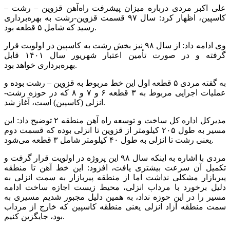
علی اکبر مردی درباره میزان پیشرفت راه‌آهن قزوین – رشت –
کاسپین، اظهار کرد: سال ۹۷ قسمت قزوین-رشت به بهره‌برداری
رسید که شامل ۵ قطعه بود.
وی ادامه داد: از سال ۹۸ نیز بخش رشت به کاسپین در اولویت قرار
گرفته و در صورت تأمین اعتبار شهریور سال ۱۴۰۱ قابل
بهره‌برداری خواهد بود.
به گفته مردی ۵ قطعه اول این خط مربوط به قزوین – رشت بوده و
عملیات اجرایی مربوط به ۳ قطعه ۶ و ۷ و ۸ که در حوزه رشت-
انزلی (کاسپین) است، آغاز شد.
مدیرکل اداره کل ساخت و توسعه راه آهن منطقه ۲ توضیح داد: این
مسیر به طول ۲۰۵ کیلومتر از قزوین تا انزلی بوده که قسمت دوم
یعنی رشت تا انزلی به طول ۴۰ کیلومتر شامل ۳ قطعه می‌شود.
مردی با اشاره به اینکه سال ۹۸ این پروژه در اولویت قرار گرفت و
تکمیل آن سرعت بیشتری یافت، افزود: این خط آهن تا منطقه
پیربازار مشکلی نداشت اما از منطقه پیربازار به سمت انزلی به
دلیل برخورد با مرداب انزلی، محیط زیست اجازه ساخت ادامه
مسیر را در این حوزه نداد، به همین دلیل مجبور شدیم مسیری به
سمت منطقه آزاد انزلی یعنی منطقه کاسپین که خارج از مرداب
بود، جایگزین کنیم.