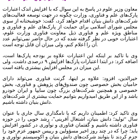
معاون وزیر علوم در پاسخ به این سوال که با افزایش اندک اعتبارات
پارک‌های علم و فناوری، وزارت چگونه در جهت توسعه فعالیت‌های
شرکت‌های دانش بنیان اقدام خواهد کرد، گفت: خوشبختانه از سوی
مجلس شورای اسلامی برای حمایت از پارک‌های علم و فناوری و
مناطق ویژه علم و فناوری ذیل معاونت فناوری وزارت علوم،
اعتبارات خوبی در نظر گرفته شده که در حال حاضر نمی‌توانم عدد
آن را اعلام کنم، ولی میزان آن قابل توجه است.
وی با تاکید بر اینکه این اعتبارات علاوه بر بودجه پارک‌ها است،
اضافه کرد: در ابتدا اعتبارات پارک‌ها افزایش ۹ درصدی داشت، ولی
این میزان در مجلس افزایش بیشتری یافته است.
خیرالدین، افزود: علاوه بر اینها، گرنت فناوری می‌تواند دارای
حامیان بخش خصوصی چون صندوق‌های پژوهش و فناوری، بخش
خصوصی و همچنین شرکت‌های بزرگ چون سایپا و ایران خودرو
باشد و از این طریق امیدواریم بتوانیم حمایت بیشتری از شرکت‌های
دانش بنیان داشته باشیم.
وی تاکید کرد: اطمینان داریم که با نامگذاری سال جاری با عنوان
سال “تولید؛ دانش بنیان، اشتغال آفرینی”، رشد خوبی را در حوزه
فناوری داشته باشیم و گفتمان فناوری و نوآوری در کشور افزایش
یابد؛ چرا که در چند روز اخیر مسؤولین و رییس جمهور عزم خود را
جزم کردند تا بتوانند شرکت‌های دانش بنیان و اکوسیستم نوآوری و