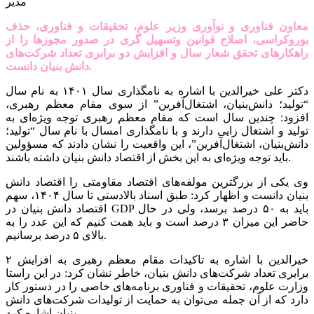
مدیر
معاون فناوری و نوآوری وزیر علوم، تحقیقات و فناوری، حذف
بوروکراسی، اصلاح قوانین وتسهیل گری در صدور مجوزها را از
راهکارهای تحقق شعار سال و افزایش دو برابری تعداد شرکت‌های
دانش بنیان دانست.
دکتر علی خیرالدین با اشاره به نامگذاری سال ۱۴۰۱ به نام سال
“تولید؛ دانش‌بنیان، اشتغال‌آفرین” از سوی مقام معظم رهبری،
افزود: چندین سال است که مقام معظم رهبری توجه ویژه‌ای به
تولید و اشتغال زایی دارند و با نامگذاری امسال با نام سال “تولید؛
دانش‌بنیان، اشتغال‌آفرین”، این واقعیت را نشان دادند که مسؤولین
باید توجه ویژه‌ای به این بخش از اقتصاد دانش بنیان داشته باشند.
وی یکی از بزرگترین مولفه‌های اقتصاد مقاومتی را اقتصاد دانش
بنیان دانست و اظهار کرد: طبق اسناد بالادستی تا سال ۱۴۰۴، سهم
اقتصاد دانش بنیان در GDP باید به ۵۰ درصد برسد، ولی در حال
حاضر این میزان ۳ درصد است و باید همت کنیم که این عدد را به
بالای ۵ درصد برسانیم.
خیرالدین با اشاره به تاکیدات مقام معظم رهبری به افزایش ۲
برابری تعداد شرکت‌های دانش بنیان، خاطر نشان کرد: در این راستا
وزارت علوم، تحقیقات و فناوری برنامه‌های خاصی را در دستور کار
دارد که از آن جمله می‌توان به حمایت از تولیدات شرکت‌های دانش
بنیان اشاره کرد.