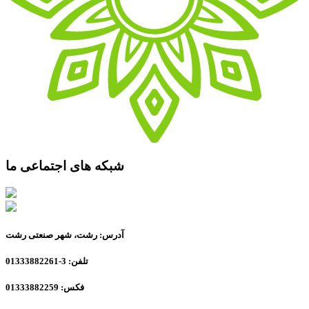
شبکه های اجتماعی ما
آدرس: رشت، شهر صنعتی رشت
تلفن: 3-01333882261
فکس: 01333882259