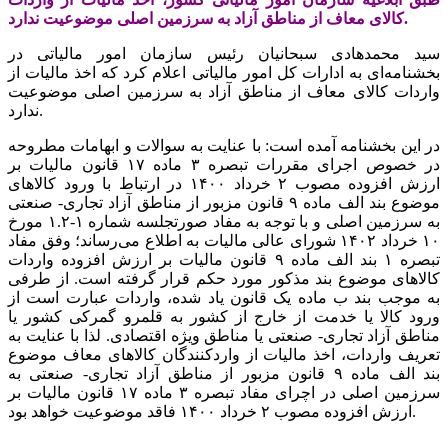
کالای معاف از مناطق آزاد به سرزمین اصلی موضوعیت ندارد.
سید محمدهادی سبحانیان رئیس سازمان امور مالیاتی در
بخشنامه‌ای به ادارات کل امور مالیاتی اعلام کرد که اخذ مالیات از
واردات کالای معاف از مناطق آزاد به سرزمین اصلی موضوعیت
ندارد.
در این بخشنامه آمده است: با عنایت به سوالات و ابهامات مطروحه
در خصوص اجرای مقررات تبصره ۳ ماده ۱۷ قانون مالیات بر
ارزش افزوده مصوب ۲ خرداد ۱۴۰۰ در ارتباط با ورود کالاهای
موضوع بند الف ماده ۹ قانون مزبور از مناطق آزاد تجاری- صنعتی
به سرزمین اصلی و با توجه به مفاد صورتجلسه شماره ۱-۱.۲ مورخ
۱۰ خرداد ۱۴۰۲ شورای عالی مالیات به اطلاع می‌رساند؛ وفق مفاد
تبصره ۱ بند الف ماده ۹ قانون مالیات بر ارزش افزوده واردات
کالاهای موضوع بند مذکور مورد حکم قرار گرفته است. از طرفی
به موجب بند ب ماده یک قانون یاد شده، واردات عبارت است از
ورود کالا یا خدمت از خارج از کشور به قلمرو گمرکی کشور یا
مناطق آزاد تجاری- صنعتی یا مناطق ویژه اقتصادی. لذا با عنایت به
تعریف واردات، اخذ مالیات از واردکنندگان کالاهای معاف موضوع
بند الف ماده ۹ قانون مزبور از مناطق آزاد تجاری- صنعتی به
سرزمین اصلی در اچرای مفاد تبصره ۳ ماده ۱۷ قانون مالیات بر
ارزش افزوده مصوب ۲ خرداد ۱۴۰۰ فاقد موضوعیت خواهد بود.