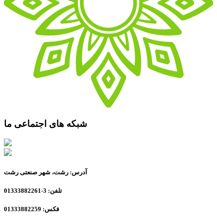
شبکه های اجتماعی ما
آدرس: رشت، شهر صنعتی رشت
تلفن: 3-01333882261
فکس: 01333882259