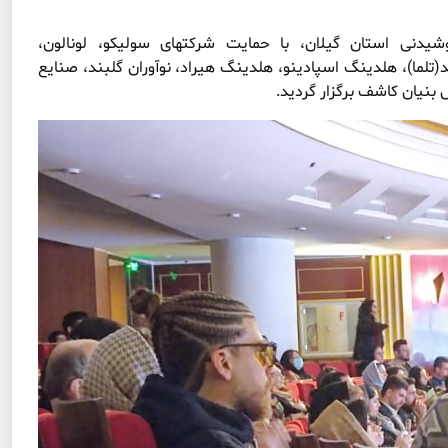
دنی استان گیلان، با حمایت شرکتهای سولیکو، لونالون،
(تلما)، هلدینگ اسپادینو، هلدینگ هیراد، نوآوران گلبند، صنایع
بنیان کاشف برگزار گردید.