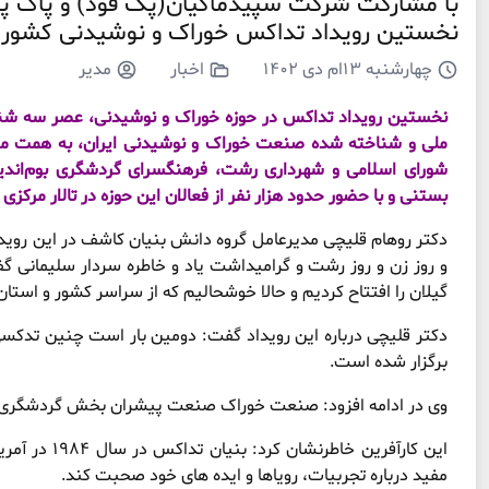
با مشارکت شرکت سپیدماکیان(پک فود) و پاک پار
نخستین رویداد تداکس خوراک و نوشیدنی کشور د
چهارشنبه ۱۳ام دی ۱۴۰۲
اخبار
مدیر
ملی و شناخته شده صنعت خوراک و نوشیدنی ایران، به همت مرکز
شورای اسلامی و شهرداری رشت، فرهنگسرای گردشگری بوم‌اندیش، 
بستنی و با حضور حدود هزار نفر از فعالان این حوزه در تالار مرکزی
دکتر روهام قلیچی مدیرعامل گروه دانش بنیان کاشف در این روید
و روز زن و روز رشت و گرامیداشت یاد و خاطره سردار سلیمانی گ
گیلان را افتتاح کردیم و حالا خوشحالیم که از سراسر کشور و استان
دکتر قلیچی درباره این رویداد گفت: دومین بار است چنین تدکسی در
برگزار شده است.
وی در ادامه افزود: صنعت خوراک صنعت پیشران بخش گردشگری ک
این کارآفرین 
مفید درباره تجربیات، رویاها و ایده‌ های خود صحبت کند.