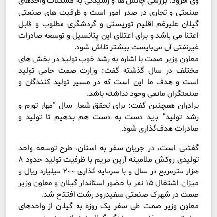
وی افزود: بررسی چالش ها و رسیدگی به مشکلات واحدهای
صنعتی و تجاری در صدر امور است و ظرفیت های صنعتی
گیلان علیرغم اقلیم توریستی و گردشگری مطلوب و قابل
اعتنا می باشد و برای اعتلای این پتانسیل و توسعه صادرات
غیرنفتی آن می‌بایست بیشتر تلاش شود.
معاون وزیر صمت با اشاره به رشد خوب تولید در بخش های
مختلف در سال گذشته گفت: وزارت صمت حامی تولید
است و هدف ما این است که در مسیر تولید کنندگان و
صنعتگران مانعی وجود نداشته باشد.
برادران همچنین گفت: برای تحقق شعار سال “مهار تورم و
رشد تولید” باید دست به دست هم بدهیم تا تولید و
صادرات هدف‌گذاری شود.
گفتنی است، در جریان سفر به استان، طرح توسعه واحد
تولیدی روکش ملامینه آرین مریم با ظرفیت تولید حدود ۸
هزار مترمربع در سال و با سرمایه گذاری ۲۰۰ میلیارد ریال و
میزان اشتغال ۱۵ نفر با حضور استاندار گیلان و معاون وزیر
صمت در شهرک صنعتی سفیدرود رشت افتتاح شد.
معاون وزیر صمت طی سفر یک روزه به گیلان از واحدهای