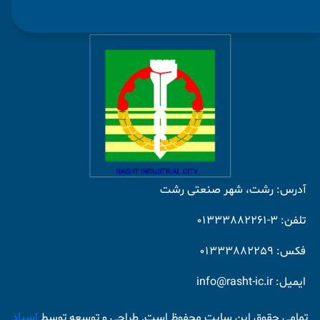
آدرس: رشت، شهر صنعتی رشت
تلفن: 3-01333882261
فکس: 01333882259
ایمیل: info@rasht-ic.ir
تمامی حقوق این سایت محفوظ است. طراحی و توسعه توسط
اسپاد