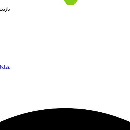
بازدی
چرا چا