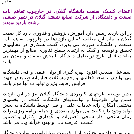
مدیر
اعضای کلینیک صنعت دانشگاه گیلان، در چارچوب تفاهم نامه
صنعت و دانشگاه، از شرکت صنایع شیشه گیلان در شهر صنعتی
رشت بازدید نمودند.
در این بازدید رییس اداره آموزش، پژوهش و فناوری اداره کل صمت
گیلان با بیان این مطلب که این بازدیدها در چارچوب تفاهم نامه
صنعت و دانشگاه صورت می پذیرد، گفت: همکاری در فعالیتهای
تحقیق و توسعه و کمک به ارتقای سطح فناوری صنایع از مهمترین
مباحث قابل طرح در تعامل دانشگاه با بخش صنعت و معدن می
باشد.
اسماعیل مقدس افزود: بهره گیری از توان علمی و فنی دانشگاه،
می تواند در توسعه فعالیتها و رفع مشکلات فناورانه صنایع در جهت
افزایش رقابت پذیری تولیدات آنها موثر باشد.
مدیر توسعه طرحهای کاربردی دانشگاه گیلان نیز در این بازدید،
ضمن بیان ظرفیتها و توانمندیهای دانشگاه، گفت: در بخشهای
مختلفی امکان ارائه خدمات علمی و فنی توسط دانشگاه به بخش
تولید وجود دارد که شامل موارد متعددی از جمله برنامه ریزی تولید،
زمان سنجی، کار سنجی، تعمیرات و نگهداری، کنترل و تضمین
کیفیت، عارضه یابی و بهبود فرآیند و… می باشد.
امیر پورفرزاد تصریح کرد: ارائه فرصت مطالعاتی به اساتید دانشگاه