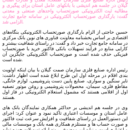
گیلان در جلسه هم اندیشی با بانکهای عامل استان برای پیگیری و
مطالبه ثبت الکترونیکی صورتحساب واحدهای صنعتی و معدنی
گفت: بارگذاری صورتحساب الکترونیکی در سامانه جامع تجارت
الزامی شد.
حسین حاجتی از الزام بارگذاری صورتحساب الکترونیکی بنگاه‌های
اقتصادی بر اساس بخشنامه معاونت فناوری های نوین بانک مرکزی
در سامانه جامع تجارت خبر داد و گفت: در راستای شفافیت بیشتر و
کارایی منابع در فرآیند تسهیلات بانکی فاکتور خرید با صورتحساب
فیزیکی حذف شده است و صورتحساب الکترونیکی جایگزین آن
شده است.
رئیس اداره صنایع فلزی سازمان صمت گیلان با بیان اینکه اولویت
بندی اقلام در مرحله اول این طرح ابلاغ شده است اظهار داشت:
تایر سنگین و سواری، صنایع پایین دست پتروشیمی، لوازم خانگی،
مقاطع فلزی، سیمان، محصولات پتروشیمی و روغن موتور تصفیه
اول از اقلامی هستند که مشمول استعلام الکترونیکی در فاز اول
هستند.
وی در جلسه هم اندیشی بر حداکثر همکاری نمایندگان بانک های
عامل استان و موسسات اعتباری تاکید نمود و عنوان کرد: اجرای
این دستورالعمل در راستای شفافیت و افزایش سرعت ثبت فاکتور
و صورت حساب ها و مستلزم همکاری همه بانک و موسسات مالی
و اعتباری است و نباید این موضوع ، روند ارائه تسهیلات حوزه تولید