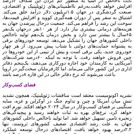
ثابت ناخالص در آسیا به منظور کم کردن این شکاف ۴درصد
افزایش خواهد یافت.به‌‌‌‌‌‌رغم نااطمینانی‌‌‌های ژئوپلیتیک و اقتصادی،
صنعت گردشگری در جهان ۱.۵تریلیون دلار درآمد خلق می‌کند.
اشتیاق به سفر پس از دوران همه‌گیری کووید و افزایش قیمت‌ها،
سوخت این رشد را فراهم می‌کند. جمعیت درحال پیرشدن جهان به
هزینه‌‌‌های درمانی بیشتری نیاز دارد. از هر ۱۰نفر درجهان یک‌نفر
۶۵سال یا بیشتر سن دارد و بخش درمان یک‌‌‌دهم تولید ناخالص
داخلی کشورهای جهان را تشکیل می‌دهد. توسعه خودروهای برقی
به پشتوانه حمایت‌‌‌های دولتی با شتاب پیش می‌رود. از هر چهار
خودروی جدید، یکی برقی است و بیش از نیمی از این خودروها در
چین فروش خواهند رفت. با توجه به اینکه ۶۰‌درصد شرکت‌های
آمریکایی به کارمندان خود اجازه دورکاری می‌دهند، یک‌‌‌پنجم دفاتر
اداری در این کشور خالی می‌‌‌ماند. اما کارفرمایان سخت‌گیر در اروپا
باعث می‌‌‌شوند که نرخ دفاتر خالی در این قاره ۸‌درصد باشد.
فضای کسب‌وکار
نشریه اکونومیست معتقد است مناقشات ژئوپلیتیک، همچون تشدید
تنش‌‌‌ میان آمریکا و چین و تداوم جنگ در اوکراین و غزه، سایه
سنگینی بر فضای کسب‌وکار در سال ۲۰۲۴ خواهد افکند. تورم افت
خواهد کرد، نرخ‌های بهره به ثبات خواهند رسید و پیچیدگی‌‌‌های
زنجیره تامین تسهیل خواهد شد. اما تولید ناخالص داخلی کشورهای
جهان به علت رشد اقتصادی ضعیف کشورهای ثروتمند، تنها
۲.۲‌درصد بهبود خواهد یافت. اقتصادهای درحال توسعه عملکرد