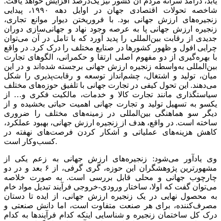
یابد، درآمد سرانه مردم آن کشور نیز یک‌درصد افزایش خواهد یافت.
شاخصه تحولات اقتصادی جهان در اوایل دهه ۱۹۹۰، پیدایی
زنجیره‌‌‌های ارزش جهانی بود. با فروریختن دیوار موانع تجاری،
زنجیره ارزش جهانی پا به عرصه وجود نهاد و جهانی‌‌‌سازی دوران
جدیدی از رقابت بین‌المللی را پدید آورد که با تامل در آن می‌‌‌توان
چرایی افول و ظهور کشورها در صنایع مختلف را درک کرد. در واقع
با بهره‌‌‌گیری از دو مفهوم اصلی ارتقا و حکمرانی، الگوهای تجارت
بین‌المللی به‌واسطه زنجیره ارزش جهانی برجسته شده‌اند و در این
میان، تولید و اشتغال، چشم‌‌‌انداز توسعه و رقابت‌‌‌پذیری را شکل
می‌دهند. این تحول کیفی در تجارت جهانی با تلفیق حوزه‌‌‌های مختلف
سیاستگذاری مانند تجارت کالا و خدمات، مالکیت فکری و… از
یکسو به تسهیل تولید و تجارت جهانی اهمیت حیاتی بخشیده و از
دیگر سو هماهنگی بین‌المللی در زمینه‌‌‌های مختلف را ضروری
ساخته است. در واقع، هدف از زنجیره ارزش جهانی، بهبود عملکرد،
کاهش هزینه‌های عملیاتی و آشکار کردن فرصت‌‌‌های نهفته در
کسب‌وکار است.
وی یادآور می‌شود: زنجیره‌‌‌های ارزش جهانی به زعم یکی از
مشهورترین پژوهشگران این حوزه، ‌گری گرفی، از ۶ بعد و در دو
چارچوب جهانی و محلی قابل بررسی است. به صورت خلاصه
می‌‌‌توان گفت که اولا، ساختار ورودی-خروجی فرآیند تبدیل مواد خام
به محصول نهایی در یک زنجیره ارزش جهانی، از ایده تا دستان
مصرف‌کننده، برای هر صنعت متفاوت است، اما دانش صنعتی و
درک کل ساختمان زنجیره و شناسایی اینکه کدام فرآیندها به کدام