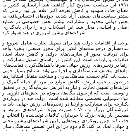
۱۹۹۱ این سیاست به‌تدریج کنار گذاشته شد. آزادسازی کشور به
معنای حذف سهمیه و کاهش تعرفه اکثر اقلام نیز بود. زمانی که
بیشتر سیاست‌‌‌های صنعتی آزاد شدند، حوزه‌‌‌های اختصاص‌یافته به
بخش دولتی محدود و مشارکت بیشتر بخش خصوصی در صنایع
اصلی و اساسی مجاز شد. این اصلاحات راه را برای پایه‌‌‌گذاری
شرکت‌های پیشرو امروزی در هند هموار کرد.
برخی از اقدامات دولت هند برای تسهیل تجارت شامل شروع و
ساده‌‌‌سازی درخواست‌‌‌های آنلاین برای مجوز صنعتی، پنجره واحد
برای دریافت مجوز از سازمان‌های دولتی و کاهش تعداد اسناد
صادرات و واردات است. این کشور در راستای تسهیل مشارکت و
ارتقا در زنجیره‌‌‌های ارزش جهانی صرفا با هماهنگ‌کردن فعالیت‌‌‌های
نهادهای مختلف سیاستگذاری و اجرا می‌‌‌تواند به نتایج بسیار خوبی
دست یابد. گام نخست، هماهنگ‌‌‌سازی و شناخت متقابل استانداردها
در طول زنجیره ارزش، کاهش موانع در مرز از جمله گمرک و
فرآیندهای تسهیل تجارت و نیاز به افزایش سرمایه‌گذاری در تحقیق
و توسعه است که از سوی بنگاه‌‌‌ها، به‌ویژه در بخش‌‌‌های دارویی و
مواد شیمیایی تخصصی مطالبه شده است. دولت هند در رویکردی
یکپارچه برای مشارکت و ارتقا در زنجیره‌‌‌های ارزش جهانی، باید به
صورت ویژه، شرکت‌های مرتبط با GVC، فروشندگان بزرگ و
همچنین بازارهای بزرگ یا خریداران کالاهای تولیدشده را انتخاب و
جذب کند. چنین رویکردی، پیوندهایی را بین شرکت‌های پیشرو محلی
و جهانی ایجاد می‌کند. گام دوم در این امر، تضمین هماهنگی میان