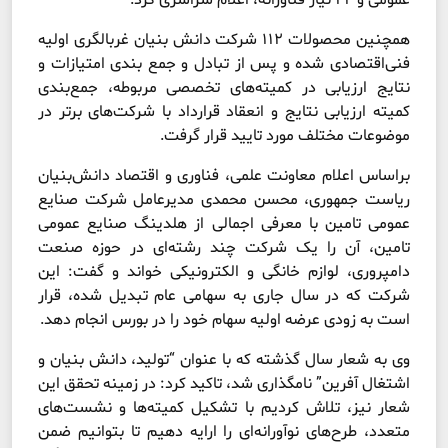
همچنین محصولات ۱۱۲ شرکت دانش بنیان غربالگری اولیه
فنی‌اقتصادی شده و پس از تبادل و جمع بندی امتیازات و
نتایج ارزیابی در کمیته‌های تخصصی مربوطه، جمع‌بندی
کمیته ارزیابی نتایج و انعقاد قرارداد با شرکت‌های برتر در
موضوعات مختلف مورد تایید قرار گرفت.
براساس اعلام معاونت علمی، فناوری و اقتصاد دانش‌بنیان
ریاست جمهوری، محسن محمدی مدیرعامل شرکت صنایع
عمومی تامین با معرفی اجمالی از هلدینگ صنایع عمومی
تامین، آن را یک شرکت چند رشته‌ای در حوزه صنعت
دامپروری، لوازم خانگی و الکترونیکی خواند و گفت: این
شرکت که در سال جاری به سهامی عام تبدیل شده، قرار
است به زودی عرضه اولیه سهام خود را در بورس انجام دهد.
وی به شعار سال گذشته که با عنوان “تولید، دانش بنیان و
اشتغال آفرین” نامگذاری شد، تاکید کرد: در زمینه تحقق این
شعار نیز، تلاش کردیم با تشکیل کمیته‌ها و نشست‌های
متعدد، طرح‌های نوآورانه‌ای را ارایه دهیم تا بتوانیم ضمن