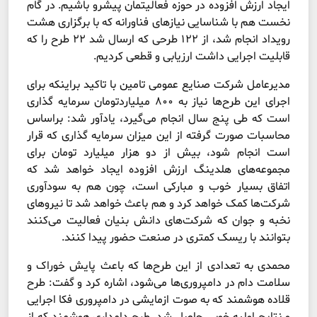
ایجاد ارزش افزوده در حوزه فعالیتمان پیشرو باشیم. در گام
نخست هم با شناسایی نیازهای فناورانه که با برگزاری هشت
رویداد انجام شد، از ۱۲۲ طرحی که ارسال شد ۲۲ طرح را که
قابلیت اجرایی داشت ارزیابی و قطعی کردیم.
مدیرعامل شرکت صنایع عمومی تامین با تاکید براینکه برای
اجرای این طرح‌ها نیاز به ۸۰۰ میلیاردتومان سرمایه گذاری
است که طی پنج سال انجام می‌گیرد، یادآور شد: براساس
محاسبات صورت گرفته از این میزان سرمایه گذاری که قرار
است انجام شود، بیش از دو هزار میلیارد تومان برای
مجموعه‌های هلدینگ ارزش افزوده ایجاد خواهد شد که
اتفاق بسیار خوب و مبارکی است، چون هم به سودآوری
شرکت‌ها کمک خواهد کرد و هم باعث خواهد شد تا نیروهای
نخبه و جوان که شرکت‌های دانش بنیان فعالیت می‌کنند
بتوانند با ریسک کمتری در صنعت حضور پیدا کنند.
محمدی به تعدادی از این طرح‌ها که باعث پایش خوراک و
سلامت دام در دامپروری‌ها می‌شود، اشاره کرد و گفت: طرح
قلاده هوشمند که به صوت ازمایشی در دامپروری فکا اجرایی
و نتایج اولیه خوبی حاصل شد. طرح دامداری هوشمند که از