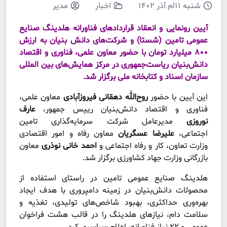
شنبه ۱۱ام آذر ۱۴۰۲
اخبار
مدیر
آیین رونمایی و انعقاد قراردادهای فناورانه هلدینگ صنایع
عمومی تامین (شستا) و شرکت‌های دانش بنیان به ارزش
۸۰۰ میلیارد تومان با حضور معاون علمی، فناوری و اقتصاد
دانش‌بنیان ریاست‌جمهوری در مرکز همایش‌های بین المللی
سازمان اسناد و کتابخانه ملی برگزار شد.
این آیین با حضور
روح‌الله دهقانی فیروزآبادی
معاون علمی،
فناوری و اقتصاد دانش‌بنیان رییس جمهور،
عارف
نوروزی
مدیرعامل شرکت سرمایه‌گذاری تامین
اجتماعی،
علیرضا عسگریان
معاون رفاه و امور اقتصادی
وزارت تعاون، کار و رفاه اجتماعی و
احمد خانی نوذری
معاون
بازرگانی وزارت جهاد کشاورزی برگزار شد.
هلدینگ صنایع عمومی تامین در راستای استفاده از
محصولات دانش‌بنیان در زمینه دامپروری با هدف ایجاد
بهره‌وری حداکثری، بهبود شاخص‌های تولیدی، تغذیه و
سلامت دام، نیازهای هلدینگ را در قالب هشت فراخوان
عمومی و ۲۲ نیاز فناورانه، اعلام سراسری کرد.