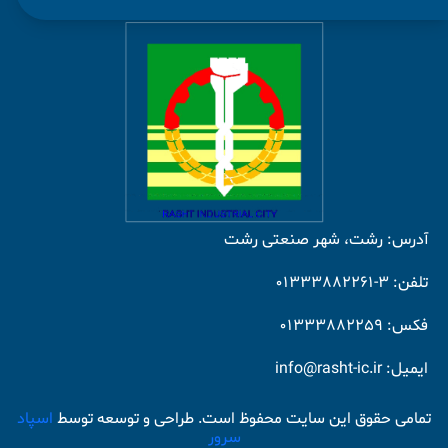
آدرس: رشت، شهر صنعتی رشت
تلفن: 3-01333882261
فکس: 01333882259
ایمیل: info@rasht-ic.ir
تمامی حقوق این سایت محفوظ است. طراحی و توسعه توسط
اسپاد
سرور