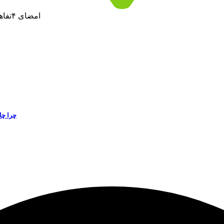
امضای ۴تفاهم‌نامه جدید با واحدهای صنعتی در سازمان ملی زمین و مسکن
چرا چا