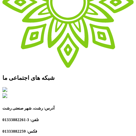
شبکه های اجتماعی ما
آدرس: رشت، شهر صنعتی رشت
تلفن: 3-01333882261
فکس: 01333882259