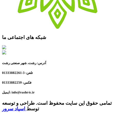
شبکه های اجتماعی ما
آدرس: رشت، شهر صنعتی رشت
تلفن: 3-01333882261
فکس: 01333882259
ایمیل: info@rasht-ic.ir
تمامی حقوق این سایت محفوظ است. طراحی و توسعه
توسط
اسپاد سرور