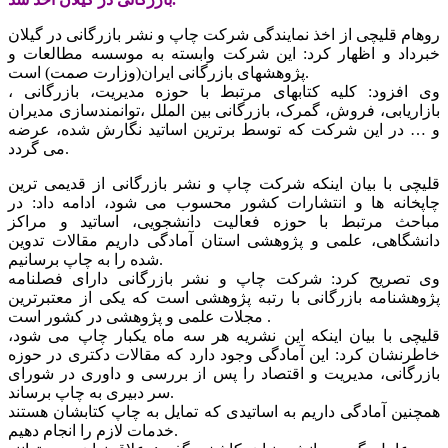
روهام قلیچی از اخذ نمایندگی شرکت چاپ و نشر بازرگانی در گیلان
خبرداد و اظهار کرد: این شرکت وابسته به موسسه مطالعات و
پژوهشهای بازرگانی ایران(وزارت صمت) است.
وی افزود: کلیه کتابهای مرتبط با حوزه مدیریت، بازرگانی ،
بازاریابی، فروش، گمرک، بازرگانی بین الملل ،توانمندسازی مدیران
و … در این شرکت که توسط برترین اساتید نگارش شده، عرضه
می گردد.
قلیچی با بیان اینکه شرکت چاپ و نشر بازرگانی از قدیمی ترین
چاپخانه ها و انتشارات کشور محسوب می شود، ادامه داد: در
مباحث مرتبط با حوزه فعالیت دانشجویی، اساتید و مراکز
دانشگاهی، علمی و پژوهشی استان آمادگی داریم مقالات تدوین
شده را به چاپ برسانیم.
وی تصریح کرد: شرکت چاپ و نشر بازرگانی دارای فصلنامه
پژوهشنامه بازرگانی با رتبه پژوهشی است که یکی از معتبرترین
مجلات علمی و پژوهشی در کشور است .
قلیچی با بیان اینکه این نشریه هر سه ماه یکبار چاپ می شود،
خاطرنشان کرد: این آمادگی وجود دارد که مقالات دکتری در حوزه
بازرگانی، مدیریت و اقتصاد را پس از بررسی و داوری در شورای
سر دبیری به چاپ برساند.
همچنین آمادگی داریم به اساتیدی که تمایل به چاپ کتابشان هستند
خدمات لازم را انجام دهیم.