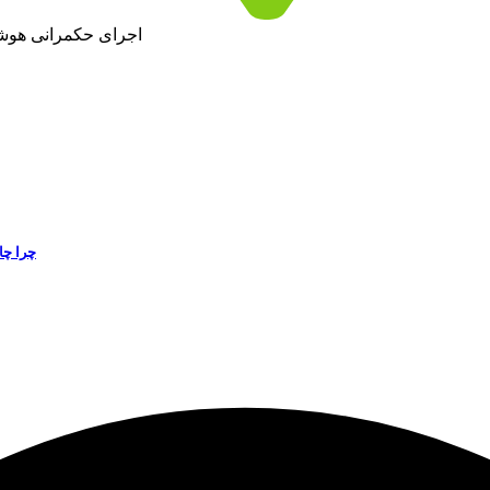
اجرای حکمرانی هوش
چرا چا