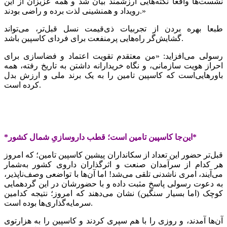
نشست‌ها واقعا نکته‌هایی ارزشمند بیان شد و همه عزیزان از این
رویداد و همنشینی لذت برده و راضی بودند.»
طبعا بهره بردن از تجربیات ذی‌قیمت نسل قبل‌تر، می‌تواند
گشایش‌گر راه‌هایی پرمنفعت برای فردای کاسپین باشد.
رسولی می‌افزاید: «من معتقدم تقویت اعتماد و فضاسازی برای
احراز هویت سازمانی، و نگاه خریدارانه داشتن به تاریخ رفته، همه
باورهایی‌است که کاسپین تامین را به یک برند ملی و ارزش بدل
کرده ‌است.
*این‌جا کاسپین تامین است؛ قطب داروسازیِ شمال کشور*
قبل‌تر حضور این تعداد از سکانداران پیشین کاسپین تامین؛ که امروز
هر کدام از سرآمدان صنعت و اثرگذاران داروی کشور به‌شمار
می‌‌آیند، امری ناشدنی تلقی می‌شد! اما آن‌ها با تواضعی وصف‌ناپذیر،
به دعوت رسولی پاسخ مثبت داده و با حضورشان در این گردهمایی
کوچک (اما بسیار سنگین) نشان می‌دهند که امروز؛ نتیجه کدامین
سرمایه‌گذاری‌ها بوده است.
آن‌ها آمدند، و روزی را با هم سپری کردند و کاسپین را به هزارتوی