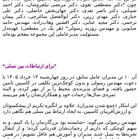
چون *دکتر مصطفی تقوی، دکتر مرتضی نیلفروشان، دکتر احمد
شیبانی، دکتر ناصر نقدی، دکتر جهان‌بخش حاصلی، دکتر علی
جباری، دکتر مهدی زرین، دکتر ابوالفضل ساغرچی، دکتر پیمان
ترحمی، دکتر مجید عنابی، دکتر افشین وهاب‌زاده، مهندس حامد
صابونی و مهندس روزبه رسولی* (هر یک در مقطعی) عهده‌دار
مسئولیت مدیرعاملی این مجموعه مفخم بوده‌اند.
*برای ارتباطات بین‌ نسلی*
آن‌ ۱۰ تن مدیران عامل سابق، در روز چهارشنبه ۱۳ خرداد ۱۴۰۵ با
دعوت مهندس رسولی و بدون کوچک‌ترین تکلفی در کاسپین تامین
حضور یافته، و فضای پذیرنده‌ی محیط را پر از مهر کرده، و البته
ثمره‌ی سال‌ها زحمات خود و همکاران‌شان را هم می‌بینند.
این ابتکار (جمع شدن مدیران)، علاوه بر انگیزه تکریم از پیشکسوتان
و ارزش‌آفرینان کاسپین، به ایجاد ارتباط بین‌ نسلی هم نگاهی دارد.
مهندس رسولی می‌گوید: «شایسته بود بزرگان‌مان را یاد کنیم، و به
سهم کوچکی که داریم از زحمات‌شان قدردانی کرده؛ و از انتقال
تجربه‌ها به نسل جدید مدیران و آموزش هم غافل نشویم؛ در همین