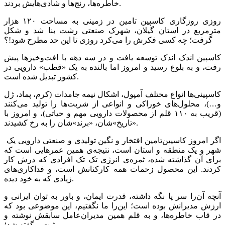
خاطره‌ها، رنج‌ها و شادی‌هایش بردند.
روزی روزگاری کاسپین تامین در زمینی به مساحت ۱۲۰ هزار
مترمربع در استان گیلان، شهرک صنعتی رشت بنا شد و شکل
گرفت؛ چه کسی فکرش را می‌کرد روزی تا این حد مطرح شود!؟
کاسپین اندک اندک توسعه یافت و در سه دهه با افت‌وخیزها پیش
رفت، و به بلوغ رسید و امروز اما بالنده به یک «قطب» دارویی در
کشور تبدیل شده است.
کاسپینی‌ها انواع مختلف آمپول، اشکال نیمه جامدات (کرم، پماد، ژل
و…)، محلول‌های خوراکی و انواعی از شربت‌ها را تولید می‌کنند
(قریب به ۱۱۰ قلم از محصولات دارویی مهم و حیاتی)، و امروز با
«تاریخ‌»شان، «برند»شان را به رخ کشیدند.
اگر امروز کاسپین‌تامین افتخار و نگین تولیدی و صنعتی دارویی یک
شهر و یک منطقه و استان است، نتیجه‌ی همین عمرهایی است که
برای آن گذاشته شده، ثمره‌ی انرژی تک تک افرادی که درش کار
کردند. این محصول زحمات همه کارکنانش است، و فداکاری‌های
زیادی که به خود دیده.
آنچه آن‌را سر پا نگه داشته، قدرت ایمان، و باور به توان ایرانی و
ارزش‌ مدیرانش بوده است؛ این‌را ما نگفتیم، این موضوعی بود که
در قاب خاطره‌ها، و به قلم همین مدیران‌عامل سابقش نوشته و
ثبت و گفته شد؛