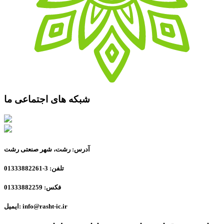
شبکه های اجتماعی ما
آدرس: رشت، شهر صنعتی رشت
تلفن: 3-01333882261
فکس: 01333882259
ایمیل: info@rasht-ic.ir