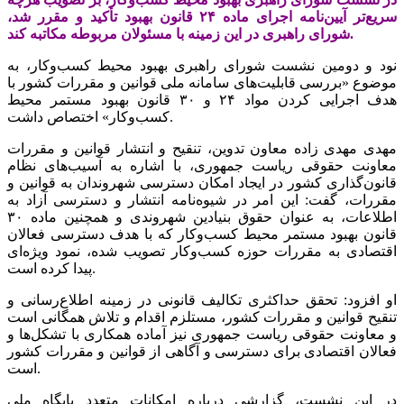
سریع‌تر آیین‌نامه اجرای ماده ۲۴ قانون بهبود تأکید و مقرر شد،
شورای راهبری در این زمینه با مسئولان مربوطه مکاتبه کند.
نود و دومین نشست شورای راهبری بهبود محیط کسب‌وکار، به
موضوع «بررسی قابلیت‌های سامانه ملی قوانین و مقررات کشور با
هدف اجرایی کردن مواد ۲۴ و ۳۰ قانون بهبود مستمر محیط
کسب‌وکار» اختصاص داشت.
مهدی مهدی زاده معاون تدوین، تنقیح و انتشار قوانین و مقررات
معاونت حقوقی ریاست جمهوری، با اشاره به آسیب‌های نظام
قانون‌گذاری کشور در ایجاد امکان دسترسی شهروندان به قوانین و
مقررات، گفت: این امر در شیوه‌نامه انتشار و دسترسی آزاد به
اطلاعات، به عنوان حقوق بنیادین شهروندی و همچنین ماده ۳۰
قانون بهبود مستمر محیط کسب‌وکار که با هدف دسترسی فعالان
اقتصادی به مقررات حوزه کسب‌وکار تصویب شده، نمود ویژه‌ای
پیدا کرده است.
او افزود: تحقق حداکثری تکالیف قانونی در زمینه اطلاع‌رسانی و
تنقیح قوانین و مقررات کشور، مستلزم اقدام و تلاش همگانی است
و معاونت حقوقی ریاست جمهوری نیز آماده همکاری با تشکل‌ها و
فعالان اقتصادی برای دسترسی و آگاهی از قوانین و مقررات کشور
است.
در این نشست، گزارشی درباره امکانات متعدد پایگاه ملی