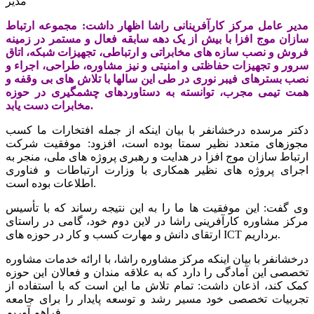
مدیر
مدیر عامل مرکز کارآفرینانی راشا اظهار داشت: مجموعه ارتباط
سازان موج افزا با بیش از یک دهه سابقه فعال و مستمر در زمینه
فروش و نصب سازه های مخابراتی و ارتباطی، تجهیزات شبکه، اتاق
سرور و تجهیزات حفاظتی و امنیتی و نیز مشاوره، طراحی، اجراء و
نصب بسترهای فیبر نوری در طی این سالها با تلاش های بی وقفه و
همت تیمی مجرب، توانسته به دستاوردهای چشمگیری در حوزه
مخابرات دست یابد.
دکتر مرسده درخشانفر با بیان اینکه از جمله افتخارات ما کسب
مجوزهای متعدد نظیر سمتا بوده است، افزود: موفقیت شرکت
ارتباط سازان موج افزا در هدایت و رهبری پروژه های ملی، منجر به
اجرای پروژه های نظیر همکاری با وزارت ارتباطات و فناوری
اطلاعات بوده است.
وی گفت: این موفقیت ها ما را به این نتیجه رساند که با تأسیس
مرکز مشاوره کارآفرینی راشا در لاین دوم خود، گامی در راستای
ارتقای دانش و مهارت کسب و کار در حوزه های ICT برداریم.
درخشانفر با بیان اینکه مرکز مشاوره راشا، با ارائه خدمات مشاوره
تخصصی این آمادگی را دارد که به علاقه مندان و فعالان این حوزه
کمک کند، اذعان داشت: تمام تلاش ما این است که با استفاده از
تجربیات تخصصی خود مسیر رشد و توسعه پایدار را برای جامعه
فراهم آوریم.