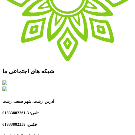
شبکه های اجتماعی ما
آدرس: رشت، شهر صنعتی رشت
تلفن: 3-01333882261
فکس: 01333882259