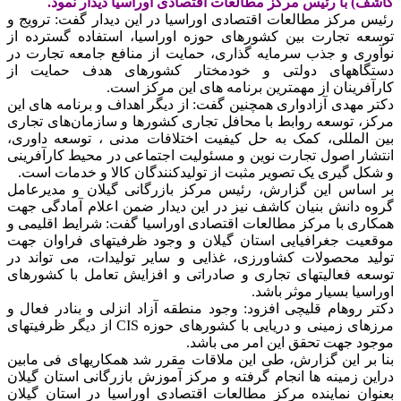
کاشف) با رئیس مرکز مطالعات اقتصادی اوراسیا دیدار نمود.
رئیس مرکز مطالعات اقتصادی اوراسیا در این دیدار گفت: ترویج و
توسعه تجارت بین کشورهای حوزه اوراسیا، استفاده گسترده از
نوآوری و جذب سرمایه گذاری، حمایت از منافع جامعه تجارت در
دستگاههای دولتی و خودمختار کشورهای هدف حمایت از
کارآفرینان از مهمترین برنامه های این مرکز است.
دکتر مهدی آزادواری همچنین گفت: از دیگر اهداف و برنامه های این
مرکز، توسعه روابط با محافل تجاری کشورها و سازمان‌های تجاری
بین المللی، کمک به حل کیفیت اختلافات مدنی ، توسعه داوری،
انتشار اصول تجارت نوین و مسئولیت اجتماعی در محیط کارآفرینی
و شکل گیری یک تصویر مثبت از تولیدکنندگان کالا و خدمات است.
بر اساس این گزارش، رئیس مرکز بازرگانی گیلان و مدیرعامل
گروه دانش بنیان کاشف نیز در این دیدار ضمن اعلام آمادگی جهت
همکاری با مرکز مطالعات اقتصادی اوراسیا گفت: شرایط اقلیمی و
موقعیت جغرافیایی استان گیلان و وجود ظرفیتهای فراوان جهت
تولید محصولات کشاورزی، غذایی و سایر تولیدات، می تواند در
توسعه فعالیتهای تجاری و صادراتی و افزایش تعامل با کشورهای
اوراسیا بسیار موثر باشد.
دکتر روهام قلیچی افزود: وجود منطقه آزاد انزلی و بنادر فعال و
مرزهای زمینی و دریایی با کشورهای حوزه CIS از دیگر ظرفیتهای
موجود جهت تحقق این امر می باشد.
بنا بر این گزارش، طی این ملاقات مقرر شد همکاریهای فی مابین
دراین زمینه ها انجام گرفته و مرکز آموزش بازرگانی استان گیلان
بعنوان نماینده مرکز مطالعات اقتصادی اوراسیا در استان گیلان