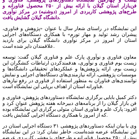
فن‌بازار استان گیلان با ارائه بیش از ۲۵۰ محصول فناورانه و
طرح‌های پژوهشی کاربردی از امروز (دوشنبه) در مرکز نوآوری
دانشگاه گیلان گشایش یافت.
این نمایشگاه در راستای شعار سال با عنوان «پژوهش و فناوری،
پیشران رشد تولید و مهار تورم» با همکاری دستگاه‌های اجرایی
استان از امروز در مرکز نوآوری دانشگاه گیلان برای بازدید
علاقمندان دایر شده است.
معاون فناوری و نوآوری پارک علم و فناوری گیلان گفت: توسعه
زیست بوم فناوری و نوآوری، هدفمندکردن ارتباطات کنشگران این
زیست بوم، ارائه پژوهش‌ها و عملکردهای تحقیقاتی دانشگاه‌ها و
موسسات پژوهشی، ارائه نیازمندی‌های دستگاه‌های اجرایی و نمایش
توانمندی‌های فناوران به منظور استفاده از فناوری در رفع نیازهای
فناورانه استان از اهداف برپایی این نمایشگاه است.
دکتر کمیل بابایی برگزاری نمایشگاه دستاوردهای پژوهش، فناوری و
فن بازار گیلان را از برنامه‌های دبیرخانه هفته پژوهش عنوان کرد و
افزود: پارک علم و فناوری استان متولی برگزاری این نمایشگاه بوده
که از امروز با همکاری دستگاه اجرایی گشایش یافت.
وی با بیان اینکه دستاوردهای پژوهشی ۳۱ دستگاه اجرایی استان در
این نمایشگاه عرضه شده‌است، خاطر نشان کرد: در این نمایشگاه
بیش از ۲۵۰ محصول فناورانه و طرح‌های پژوهشی کاربردی عرضه