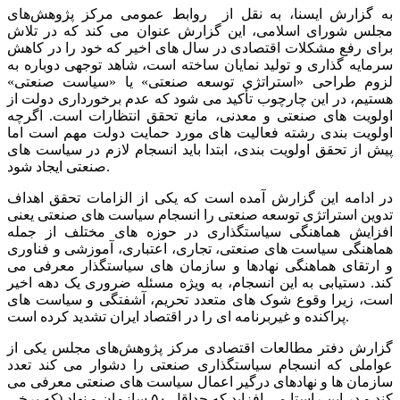
به گزارش ایسنا، به نقل از روابط عمومی مرکز پژوهش‌های
مجلس شورای اسلامی، این گزارش عنوان می کند که در تلاش
برای رفع مشکلات اقتصادی در سال های اخیر که خود را در کاهش
سرمایه گذاری و تولید نمایان ساخته است، شاهد توجهی دوباره به
لزوم طراحی «استراتژی توسعه صنعتی» یا «سیاست صنعتی»
هستیم، در این چارچوب تأکید می شود که عدم برخورداری دولت از
اولویت های صنعتی و معدنی، مانع تحقق انتظارات است. اگرچه
اولویت بندی رشته فعالیت های مورد حمایت دولت مهم است اما
پیش از تحقق اولویت بندی، ابتدا باید انسجام لازم در سیاست های
صنعتی ایجاد شود.
در ادامه این گزارش آمده است که یکی از الزامات تحقق اهداف
تدوین استراتژی توسعه صنعتی را انسجام سیاست های صنعتی یعنی
افزایش هماهنگی سیاستگذاری در حوزه های مختلف از جمله
هماهنگی سیاست های صنعتی، تجاری، اعتباری، آموزشی و فناوری
و ارتقای هماهنگی نهادها و سازمان های سیاستگذار معرفی می
کند. دستیابی به این انسجام، به ویژه مسئله ضروری یک دهه اخیر
است، زیرا وقوع شوک های متعدد تحریم، آشفتگی و سیاست های
پراکنده و غیربرنامه ای را در اقتصاد ایران تشدید کرده است.
گزارش دفتر مطالعات اقتصادی مرکز پژوهش‌های مجلس یکی از
عواملی که انسجام سیاستگذاری صنعتی را دشوار می کند تعدد
سازمان ها و نهادهای درگیر اعمال سیاست های صنعتی معرفی می
کند و در این راستا می افزاید که حداقل ۵۰ سازمان و نهاد (که برخی