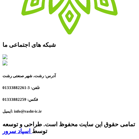
شبکه های اجتماعی ما
آدرس: رشت، شهر صنعتی رشت
تلفن: 3-01333882261
فکس: 01333882259
ایمیل: info@rasht-ic.ir
تمامی حقوق این سایت محفوظ است. طراحی و توسعه
توسط
اسپاد سرور