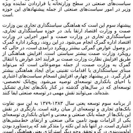
سیاست‌های صنعتی در سطح وزارتخانه یا قراردادن نماینده ویژه
وزیر در امور سیاست‌های صنعتی از جمله پیشنهادهای این حوزه
است.
پیشنهاد سوم این است که هماهنگی سیاستگذاری تجاری بین وزارت
صمت و وزارت اقتصاد ارتقا یابد. در حوزه سیاستگذاری تجاری،
سیاستگذاری تجاری در وزارت صمت و امور اجرایی در وزارت
اقتصاد اداره گمرک انجام می‌شود. در این روند، رویکرد اداره گمرک
در وصول عوارض گمرکی بیشتر رویکرد درآمدی است، در حالی که
رویکرد وزارت صمت بیشتر سیاستی است. افزایش هماهنگی از
طریق افزایش نظارت وزارت صمت بر فرآیند اخذ عوارض یا انتقال
گمرک به وزارت صمت، از جمله موضوعاتی است که می‌تواند
مبنای سیاستگذاری یا اقدامات تقنینی برای ایجاد هماهنگی بیشتر
قرار گیرد. در پیشنهاد چهارم، افزایش انسجام سیاست‌های اعتباری
با احیای بانکداری توسعه‌ای توصیه می‌شود. پنج‌بانک تخصصی-
توسعه‌ای که در سال‌های گذشته در کنار بانک‌های تجاری تشکیل
شده‌اند، می‌توانند نقش مهمی در توسعه صنعتی ایفا کنند.
از برنامه سوم توسعه یعنی سال ۱۳۸۳-۱۳۷۹ به این سو، تفاوت
بانک‌های تجاری و توسعه‌ای از میان رفته است. بازنگری در نقش
این بانک‌ها از جمله بانک صنعتی و معدنی و احیای بانکداری توسعه‌ای
یکی از الزامات بهبود تامین مالی صنعتی و ارتقای خط‌مشی‌های
اعتباری است. در انتها باید این نکته را متذکر شد که پردستاورد بودن
اولویت‌بندی در گرو تحقق وجه دیگر استراتژی یعنی هماهنگی است.