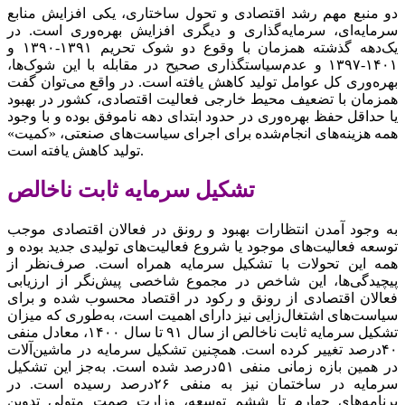
دو منبع مهم رشد اقتصادی و تحول ساختاری، یکی افزایش منابع
سرمایه‌ای، سرمایه‌گذاری و دیگری افزایش بهره‌وری است. در
یک‌دهه گذشته همزمان با وقوع دو شوک تحریم ۱۳۹۱-۱۳۹۰ و
۱۴۰۱-۱۳۹۷ و عدم‌سیاستگذاری صحیح در مقابله با این شوک‌ها،
بهره‌وری کل عوامل تولید کاهش یافته است. در واقع می‌توان گفت
همزمان با تضعیف محیط خارجی فعالیت اقتصادی، کشور در بهبود
یا حداقل حفظ بهره‌وری در حدود ابتدای دهه ناموفق بوده و با وجود
همه هزینه‌های انجام‌شده برای اجرای سیاست‌های صنعتی، «کمیت»
تولید کاهش یافته است.
تشکیل سرمایه ثابت ناخالص
به وجود آمدن انتظارات بهبود و رونق در فعالان اقتصادی موجب
توسعه فعالیت‌های موجود یا شروع فعالیت‌های تولیدی جدید بوده و
همه این تحولات با تشکیل سرمایه همراه است. صرف‌نظر از
پیچیدگی‌ها، این شاخص در مجموع شاخصی پیش‌نگر از ارزیابی
فعالان اقتصادی از رونق و رکود در اقتصاد محسوب شده و برای
سیاست‌های اشتغال‌زایی نیز دارای اهمیت است، به‌طوری که میزان
تشکیل سرمایه ثابت ناخالص از سال ۹۱ تا سال ۱۴۰۰، معادل منفی
۴۰‌درصد تغییر کرده است. همچنین تشکیل سرمایه در ماشین‌آلات
در همین بازه زمانی منفی ۵۱‌درصد شده است. به‌جز این تشکیل
سرمایه در ساختمان نیز به منفی ۲۶‌درصد رسیده است. در
برنامه‌های چهارم تا ششم توسعه، وزارت صمت متولی تدوین