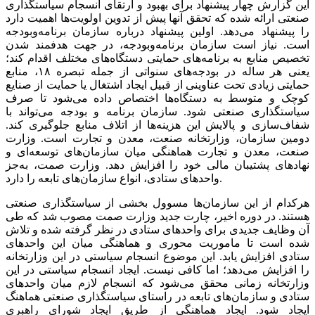
این گزارش چهار پیشنهاد برای بهبود و ارتقای انسجام سیاستگذاری
صنعتی ارائه شده که تحقق آنها پیش از تدوین اولویت‌ها اهمیت دارد
را پیشنهاد می‌دهد. اولین پیشنهاد درباره سازمان برنامه‌وبودجه
است. نیاز است سازمان برنامه‌وبودجه، در جهت هدفمند شدن
تخصیص منابع به برنامه‌های حمایتی دستگاه‌های مختلف اقدام کند؛
یعنی هر ساله در بودجه‌های سنواتی از جمله تبصره ۱۸، منابع
حمایتی زیادی تحت عناوینی از قبیل ایجاد اشتغال یا حمایت از صنایع
کوچک و متوسط به دستگاه‌ها اختصاص داده می‌شود تا صرف
سیاستگذاری صنعتی شود. سازمان برنامه و بودجه می‌تواند با
شفاف‌سازی و پالایش این هزینه‌ها از اتلاف منابع جلوگیری کند.
دومین سازمان، وزارتخانه صنعت، معدن و تجارت است. وزارت
صنعت، معدن و تجارت هماهنگی میان سازمان‌های توسعه‌ای و
نهادهای پشتیبان مالی خود را افزایش دهد. وزارت صمت، به‌جز
واحدهای ستادی، انواع سازمان‌های تابعه را دارد.
هرکدام از این سازمان‌ها مسوول بخشی از سیاستگذاری صنعتی
هستند. در دوره اخیر، چارت جدید وزارت صمت مصوب شد که طی
آن وظایف جدیدی برای واحدهای ستادی در نظر گرفته شده و تلاش
شده است تا ماموریت محوری و هماهنگی میان این واحدهای
ستادی افزایش یابد. این موضوع انسجام سیاستی در این وزارتخانه
را افزایش می‌دهد؛ اما کافی نیست. ایجاد انسجام سیاستی در این
وزارتخانه زمانی محقق می‌شود که انسجام لازم میان واحدهای
ستادی و سازمان‌های تابعه در راستای سیاستگذاری صنعتی هماهنگ
ایجاد شود. ایجاد هماهنگی از طریق ایجاد شورای راهبری