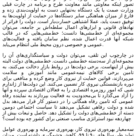
تصور اینکه معاونتی مانند معاونت طرح و برنامه در چارت قبلی
وزارت صمت یا یک دستگاه به‌تنهایی دست به اولویت‌بندی زده و
فارغ از میزان هماهنگی سایر دستگاه‌ها در حمایت از اولویت‌ها به
توفیق دست یابد، عملا اشتباهی خسارت‌بار است. دولت را فراتر از
نهادهای قانونی و ابزارهای اعمال سلطه‌اش بر جامعه، می‌توان
مجموعه‌ای از خط‌مشی‌ها دانست؛ خط‌مشی‌هایی که در قالب
شبکه آنها قدرت اعمال شده، نظم سامان یافته و فعالیت‌های
عمومی و خصوصی درون محیط ملی انتظام می‌یابد.
در چارچوب این تلقی، می‌توان دولت و سیاستگذاری‌های آن را
مجموعه‌ای از سه‌دسته خط‌مشی دانست. خط‌مشی‌های دولت البته
بیش از اینهاست. برخی دولت‌ها در روابط بازار دخالت می‌کنند، به
تامین برخی کالاهای نیمه‌عمومی مانند آموزش و سلامت
می‌پردازند، قوانین حمایت از نیروی کار وضع کرده و منافعی برای
دوره بازنشستگی نیروی کار تضمین می‌کنند. این دولت‌ها از ژاندارم
شبی که امور روزمره اقتصادی را به فعالان اقتصادی سپرده و آنها
را آزاد می‌گذارد تا بی‌محدودیت به فعالیت بپردازند به نماینده رفاه
عمومی که تامین رفاه همگانی را در دستور کار قرار می‌دهد بدل
شده و دولت رفاهی تشکیل می‌دهند تا سیاست اجتماعی دومین
دسته از خط‌مشی‌های دولت را تشکیل دهد. حاصل و تبعات بیش از
چهاردهه نبود استراتژی مناسب صنعتی برای کشور چه بوده است؟
سه‌معیار بهره‌‌‌وری نیروی کار، بهره‌‌‌وری سرمایه و بهره‌‌‌وری عوامل
تولید طی سال‌های ۹۰ تا ۹۹، کاهش چشمگیری داشته است. میزان