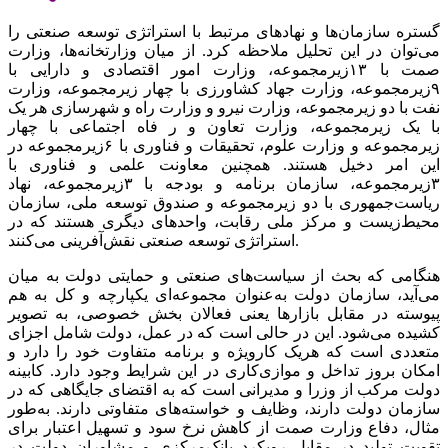
گستره سازمان‌ها و نهادهای مرتبط با استراتژی توسعه صنعتی را
می‌توان در این تحلیل ملاحظه کرد. از میان وزارتخانه‌ها، وزارت
صمت با ۱۳زیرمجموعه، وزارت امور اقتصادی و دارایی با
۹زیرمجموعه، وزارت جهاد کشاورزی با چهار زیرمجموعه، وزارت
نفت با دو زیرمجموعه، وزارت نیرو و وزارت راه و شهرسازی هر یک
با یک زیرمجموعه، وزارت تعاون و ر فاه اجتماعی با چهار
زیرمجموعه و وزارت علوم، تحقیقات و فناوری با ۶زیرمجموعه در
این امر دخیل هستند. همچنین معاونت علمی و فناوری با
۳زیرمجموعه، سازمان برنامه و بودجه با ۳زیرمجموعه، نهاد
ریاست‌جمهوری با دو زیرمجموعه و صندوق توسعه ملی، سازمان
محیط‌زیست و مرکز ملی رقابت، واحدهای دیگری هستند که در
استراتژی توسعه صنعتی نقش‌آفرینی می‌کنند.
هنگامی که بحث از سیاست‌های صنعتی و حمایتی دولت به میان
می‌آید، سازمان دولت به‌عنوان مجموعه‌ای یکپارچه و کل به هم
پیوسته در مقابل بازارها یعنی فعالان بخش خصوصی، به تصویر
کشیده می‌شود. این در حالی است که در عمل، دولت شامل اجزای
متعددی است که هریک کارویژه و برنامه متفاوت خود را دارد و
امکان بروز تداخل و موازی‌کاری در این شرایط وجود دارد. کابینه
دولت مرکب از وزرا و مدیرانی است که به اقتضای جایگاهی که در
سازمان دولت دارند، وظایف و خواسته‌های متفاوتی دارند. به‌طور
مثال، دفاع وزارت صمت از کاهش نرخ سود و تسهیل اعتبار برای
تقویت تولید در مقابل رویکرد بانک‌مرکزی و مشاوران دولت در