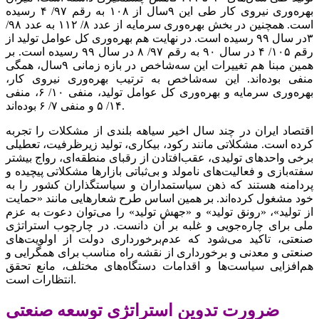
بهره‌‌‌وری نیروی کار طی این ۹سال از ۱۰۸ به رقم ۹۷/ ۴ رسیده
است. همچنین در بخش بهره‌‌‌وری سرمایه از عدد ۸/ ۱۱۲ به عدد ۹۸/
۳در سال ۹۹ رسیده است. در نهایت هم بهره‌‌‌وری کل عوامل تولید از
رقم ۱۰۵/ ۴ در سال ۹۰ به رقم ۹۷/ ۸ در سال ۹۹ رسیده است. بر
همین مبنا هم تغییرات این سه‌شاخص در بازه زمانی ۹سال، همگی
منفی بوده‌‌‌اند. این سه‌شاخص به ترتیب بهره‌‌‌وری نیروی کار،
بهره‌‌‌وری سرمایه و بهره‌‌‌وری کل عوامل تولید، منفی ۱۰/ ۶، منفی
۱۴/ ۵ و منفی ۷/ ۶ بوده‌اند.
اقتصاد ایران در چند سال اخیر سیاهه بلندی از مشکلات را تجربه
کرده است. مشکلاتی مانند رکود، بیکاری، تولید زیرظرفیت، تعطیلی
برخی واحدهای تولیدی، عقب‌افتادن از رقبای منطقه‌‌‌ای، رواج بیشتر
سفته‌بازی و فعالیت‌‌‌های نامولد و بی‌‌‌ثباتی بازارها مشکلاتی پیچیده و
پردامنه هستند که ذهن سیاستمداران و سیاستگذاران کشور را به
خود مشغول کرده‌اند. بر همین اساس طرح شعارهایی مانند «حمایت
از تولید»، «رونق تولید» و «جهش تولید» را می‌‌‌توان دعوت به عزم
ملی برای چاره‌جویی و غلبه بر آن دانست. در چارچوب استراتژی
صنعتی، تاکید می‌شود که عدم‌برخورداری دولت از اولویت‌‌‌های
صنعتی و معدنی و برخورداری از نقشه راه مناسب برای همگرایی و
هم‌افزایی سیاست‌‌‌ها و اقدامات دستگاه‌های مختلف، مانع تحقق
انتظارات است.
ضرورت تدوین استراتژی توسعه صنعتی