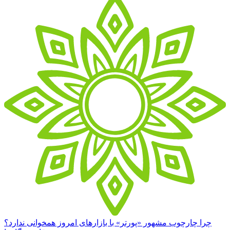
چرا چارچوب مشهور «پورتر» با بازارهای امروز همخوانی ندارد؟